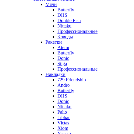
Мячи
Butterfly
DHS
Double Fish
Nittaku
Профессиональные
3 зведы
Ракетки
Atemi
Butterfly
Donic
Stiga
Профессиональные
Накладки
729 Friendship
Andro
Butterfly
DHS
Donic
Nittaku
Palio
Tibhar
Victas
Xiom
Yasaka