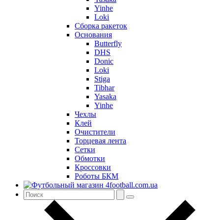
Yinhe
Loki
Сборка ракеток
Основания
Butterfly
DHS
Donic
Loki
Stiga
Tibhar
Yasaka
Yinhe
Чехлы
Клей
Очистители
Торцевая лента
Сетки
Обмотки
Кроссовки
Роботы БКМ