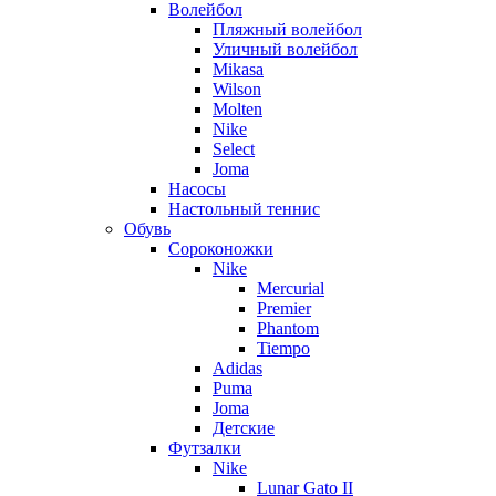
Волейбол
Пляжный волейбол
Уличный волейбол
Mikasa
Wilson
Molten
Nike
Select
Joma
Насосы
Настольный теннис
Обувь
Сороконожки
Nike
Mercurial
Premier
Phantom
Tiempo
Adidas
Puma
Joma
Детские
Футзалки
Nike
Lunar Gato II