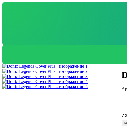
D
7
К