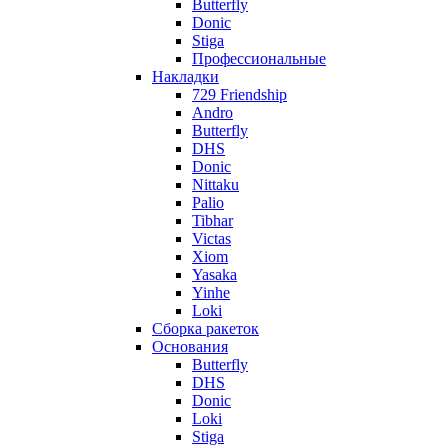
Butterfly
Donic
Stiga
Профессиональные
Накладки
729 Friendship
Andro
Butterfly
DHS
Donic
Nittaku
Palio
Tibhar
Victas
Xiom
Yasaka
Yinhe
Loki
Сборка ракеток
Основания
Butterfly
DHS
Donic
Loki
Stiga