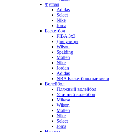
Футзал
Adidas
Select
Nike
Joma
Баскетбол
FIBA 3x3
Для улицы
Wilson
Spalding
Molten
Nike
Jordan
Adidas
NBA Баскетбольные мячи
Волейбол
Пляжный волейбол
Уличный волейбол
Mikasa
Wilson
Molten
Nike
Select
Joma
Насосы