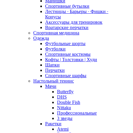
Манишки
Спортивные бутылки
Лестницы · Барьеры · Фишки ·
Конусы
Аксессуары для тренировок
Вратарские перчатки
Спортивная медицина
Одежда
Футбольные шорты
Футболки
Спортивные костюмы
Кофты | Толстовки | Худи
Шапки
Перчатки
Спортивные шарфы
Настольный теннис
Мячи
Butterfly
DHS
Double Fish
Nittaku
Профессиональные
3 зведы
Ракетки
Atemi