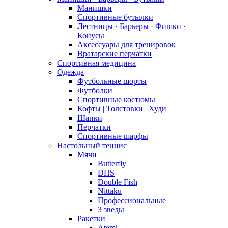
Манишки
Спортивные бутылки
Лестницы · Барьеры · Фишки ·
Конусы
Аксессуары для тренировок
Вратарские перчатки
Спортивная медицина
Одежда
Футбольные шорты
Футболки
Спортивные костюмы
Кофты | Толстовки | Худи
Шапки
Перчатки
Спортивные шарфы
Настольный теннис
Мячи
Butterfly
DHS
Double Fish
Nittaku
Профессиональные
3 зведы
Ракетки
Atemi