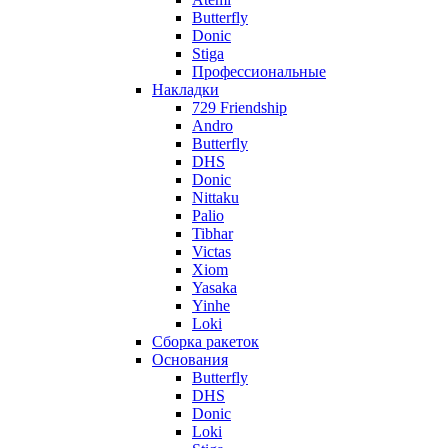
Butterfly
Donic
Stiga
Профессиональные
Накладки
729 Friendship
Andro
Butterfly
DHS
Donic
Nittaku
Palio
Tibhar
Victas
Xiom
Yasaka
Yinhe
Loki
Сборка ракеток
Основания
Butterfly
DHS
Donic
Loki