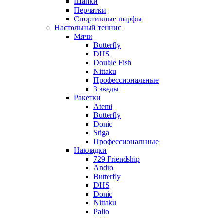
Шапки
Перчатки
Спортивные шарфы
Настольный теннис
Мячи
Butterfly
DHS
Double Fish
Nittaku
Профессиональные
3 зведы
Ракетки
Atemi
Butterfly
Donic
Stiga
Профессиональные
Накладки
729 Friendship
Andro
Butterfly
DHS
Donic
Nittaku
Palio