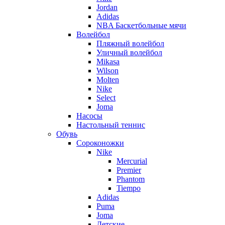
Jordan
Adidas
NBA Баскетбольные мячи
Волейбол
Пляжный волейбол
Уличный волейбол
Mikasa
Wilson
Molten
Nike
Select
Joma
Насосы
Настольный теннис
Обувь
Сороконожки
Nike
Mercurial
Premier
Phantom
Tiempo
Adidas
Puma
Joma
Детские