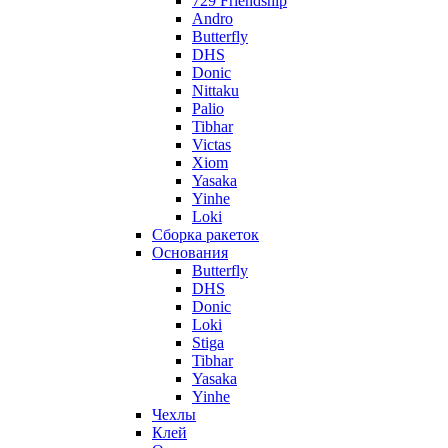
729 Friendship
Andro
Butterfly
DHS
Donic
Nittaku
Palio
Tibhar
Victas
Xiom
Yasaka
Yinhe
Loki
Сборка ракеток
Основания
Butterfly
DHS
Donic
Loki
Stiga
Tibhar
Yasaka
Yinhe
Чехлы
Клей