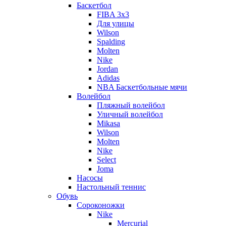
Баскетбол
FIBA 3x3
Для улицы
Wilson
Spalding
Molten
Nike
Jordan
Adidas
NBA Баскетбольные мячи
Волейбол
Пляжный волейбол
Уличный волейбол
Mikasa
Wilson
Molten
Nike
Select
Joma
Насосы
Настольный теннис
Обувь
Сороконожки
Nike
Mercurial