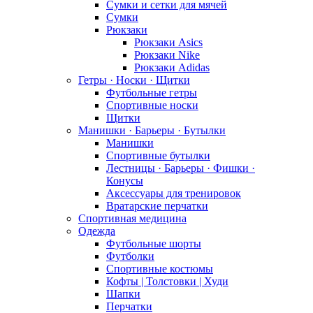
Сумки и сетки для мячей
Сумки
Рюкзаки
Рюкзаки Asics
Рюкзаки Nike
Рюкзаки Adidas
Гетры · Носки · Щитки
Футбольные гетры
Спортивные носки
Щитки
Манишки · Барьеры · Бутылки
Манишки
Спортивные бутылки
Лестницы · Барьеры · Фишки ·
Конусы
Аксессуары для тренировок
Вратарские перчатки
Спортивная медицина
Одежда
Футбольные шорты
Футболки
Спортивные костюмы
Кофты | Толстовки | Худи
Шапки
Перчатки