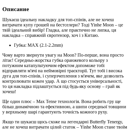
Описание
Шукаєш ідеальну накладку для топ-спінів, але не хочеш
витрачати купу грошей на бестселери? Тоді Yinhe Moon – це
твій ідеальний вибір! Гладка, але практично не липка, ця
накладка – справжній євротензор, хоч і з Китаю.
Губка: MAX (2.1-2.2mm)
Чому варто звернути увагу на Moon? По-перше, вона просто
літає! Середньо-жорстка губка оранжевого кольору з
потужним катапультуючим ефектом допоможе тобі
відправляти м'ячі на неймовірні траєкторії. Тут тобі і висока
дуга для топ-спінів, і суперзчеплення з м'ячем, яке дозволить
контролювати кожен удар. А що стосується універсальності,
то ця накладка підлаштується під будь-яку основу – грай як
хочеш!
Ще один плюс – Max Tense технологія. Вона робить гру ще
більш динамічною та ефективною, а шипи середньої товщини
у верхньому шарі гарантують точність кожного руху.
Якщо ти шукаєш щось схоже на легендарні Butterfly Tenergy,
але не хочеш витрачати цілий статок – Yinhe Moon стане твоїм