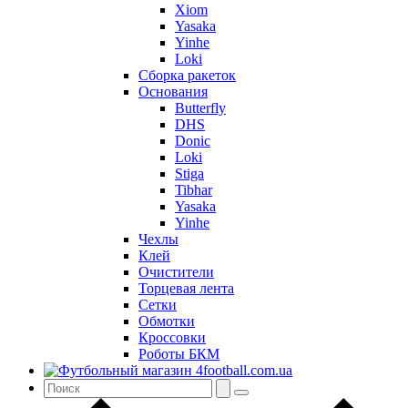
Xiom
Yasaka
Yinhe
Loki
Сборка ракеток
Основания
Butterfly
DHS
Donic
Loki
Stiga
Tibhar
Yasaka
Yinhe
Чехлы
Клей
Очистители
Торцевая лента
Сетки
Обмотки
Кроссовки
Роботы БКМ