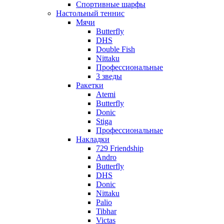
Спортивные шарфы
Настольный теннис
Мячи
Butterfly
DHS
Double Fish
Nittaku
Профессиональные
3 зведы
Ракетки
Atemi
Butterfly
Donic
Stiga
Профессиональные
Накладки
729 Friendship
Andro
Butterfly
DHS
Donic
Nittaku
Palio
Tibhar
Victas