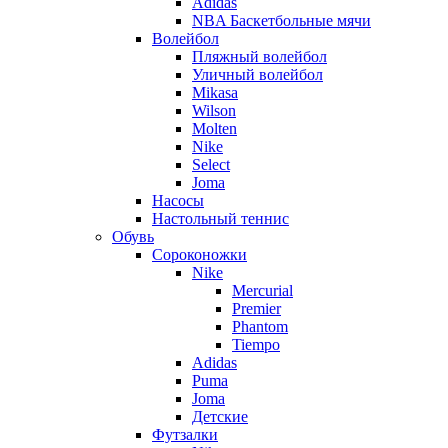
Adidas
NBA Баскетбольные мячи
Волейбол
Пляжный волейбол
Уличный волейбол
Mikasa
Wilson
Molten
Nike
Select
Joma
Насосы
Настольный теннис
Обувь
Сороконожки
Nike
Mercurial
Premier
Phantom
Tiempo
Adidas
Puma
Joma
Детские
Футзалки