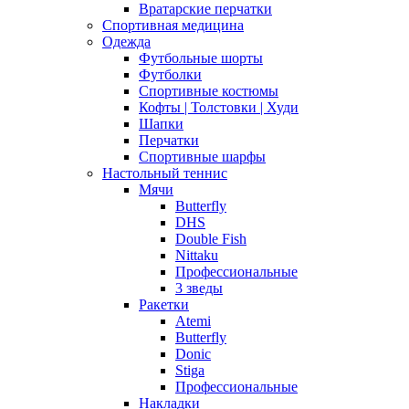
Вратарские перчатки
Спортивная медицина
Одежда
Футбольные шорты
Футболки
Спортивные костюмы
Кофты | Толстовки | Худи
Шапки
Перчатки
Спортивные шарфы
Настольный теннис
Мячи
Butterfly
DHS
Double Fish
Nittaku
Профессиональные
3 зведы
Ракетки
Atemi
Butterfly
Donic
Stiga
Профессиональные
Накладки