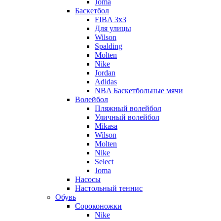
Joma
Баскетбол
FIBA 3x3
Для улицы
Wilson
Spalding
Molten
Nike
Jordan
Adidas
NBA Баскетбольные мячи
Волейбол
Пляжный волейбол
Уличный волейбол
Mikasa
Wilson
Molten
Nike
Select
Joma
Насосы
Настольный теннис
Обувь
Сороконожки
Nike