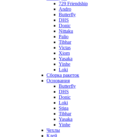
729 Friendship
Andro
Butterfly
DHS
Donic
Nittaku
Palio
Tibhar
Victas
Xiom
Yasaka
Yinhe
Loki
Сборка ракеток
Основания
Butterfly
DHS
Donic
Loki
Stiga
Tibhar
Yasaka
Yinhe
Чехлы
Клей