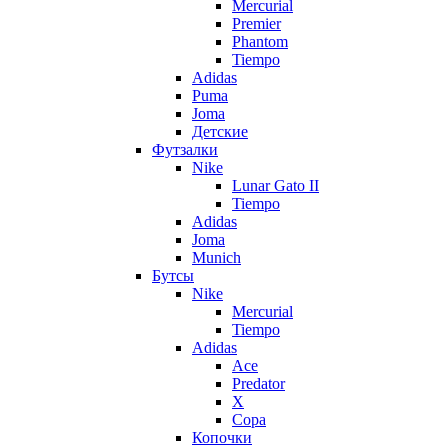
Mercurial
Premier
Phantom
Tiempo
Adidas
Puma
Joma
Детские
Футзалки
Nike
Lunar Gato II
Tiempo
Adidas
Joma
Munich
Бутсы
Nike
Mercurial
Tiempo
Adidas
Ace
Predator
X
Copa
Копочки