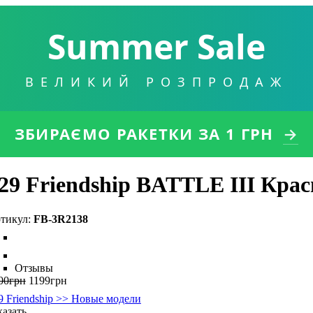
Summer Sale
ВЕЛИКИЙ РОЗПРОДАЖ
ЗБИРАЄМО РАКЕТКИ
ЗА 1 ГРН
→
29 Friendship BATTLE III Кра
FB-3R2138
Отзывы
00
грн
1199
грн
9 Friendship >> Новые модели
казать