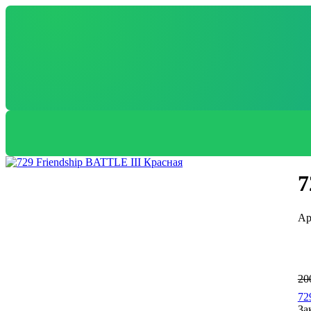
7
20
72
За