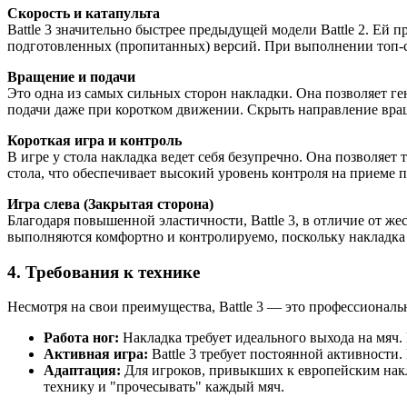
Скорость и катапульта
Battle 3 значительно быстрее предыдущей модели Battle 2. Е
подготовленных (пропитанных) версий. При выполнении топ-сп
Вращение и подачи
Это одна из самых сильных сторон накладки. Она позволяет ге
подачи даже при коротком движении. Скрыть направление враще
Короткая игра и контроль
В игре у стола накладка ведет себя безупречно. Она позволяет
стола, что обеспечивает высокий уровень контроля на приеме п
Игра слева (Закрытая сторона)
Благодаря повышенной эластичности, Battle 3, в отличие от же
выполняются комфортно и контролируемо, поскольку накладка 
4. Требования к технике
Несмотря на свои преимущества, Battle 3 — это профессионал
Работа ног:
Накладка требует идеального выхода на мяч. Е
Активная игра:
Battle 3 требует постоянной активности
Адаптация:
Для игроков, привыкших к европейским наклад
технику и "прочесывать" каждый мяч.