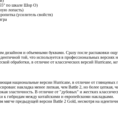
и)
55° по шкале Шор О)
тную лопасть)
пропитка (усилитель свойств)
игра
ым дизайном и объемными буквами. Сразу после распаковки ощу
идентичной той, что используется в профессиональных версиях н
ской обработки, в отличие от классических версий Hurricane, 
ающая национальные версии Hurricane, в отличие от глянцевых
ирован: накладка менее липкая, чем Battle 2, но более цепкая, че
кая эластичность. В отличие от "дубовых" и жестких классическ
ики к гибридам между китайскими и европейскими накладками.
м мягче предыдущей версии Battle 2 Gold, несмотря на идентич