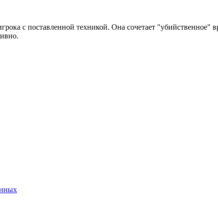
рока с поставленной техникой. Она сочетает "убийственное" в
тивно.
анных