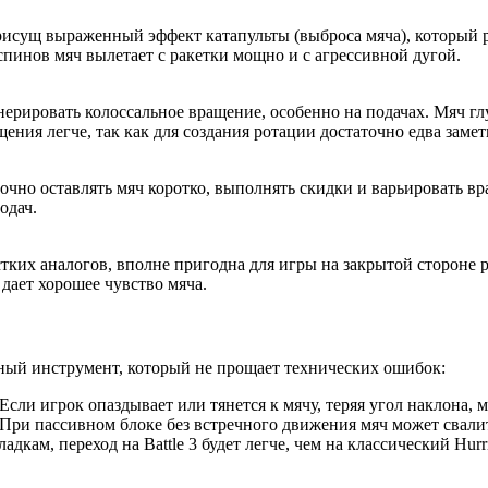
й присущ выраженный эффект катапульты (выброса мяча), который
инов мяч вылетает с ракетки мощно и с агрессивной дугой.
нерировать колоссальное вращение, особенно на подачах. Мяч гл
ния легче, так как для создания ротации достаточно едва замет
 точно оставлять мяч коротко, выполнять скидки и варьировать в
одач.
стких аналогов, вполне пригодна для игры на закрытой стороне р
дает хорошее чувство мяча.
ьный инструмент, который не прощает технических ошибок:
сли игрок опаздывает или тянется к мячу, теряя угол наклона, м
. При пассивном блоке без встречного движения мяч может свали
кам, переход на Battle 3 будет легче, чем на классический Hurr