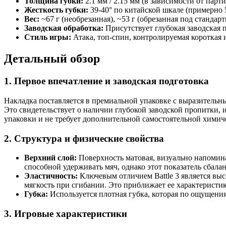
Толщина губки:
2.1 мм / 2.15 мм (в зависимости от парти
Жесткость губки:
39-40° по китайской шкале (примерно 
Вес:
~67 г (необрезанная), ~53 г (обрезанная под стандар
Заводская обработка:
Присутствует глубокая заводская 
Стиль игры:
Атака, топ-спин, контролируемая короткая 
Детальный обзор
1. Первое впечатление и заводская подготовка
Накладка поставляется в премиальной упаковке с выразительн
Это свидетельствует о наличии глубокой заводской пропитки, 
упаковки и не требует дополнительной самостоятельной химиче
2. Структура и физические свойства
Верхний слой:
Поверхность матовая, визуально напомин
способной удерживать мяч, однако этот показатель сбаланс
Эластичность:
Ключевым отличием Battle 3 является высо
мягкость при сгибании. Это приближает ее характерист
Губка:
Используется плотная губка, которая по ощущения
3. Игровые характеристики