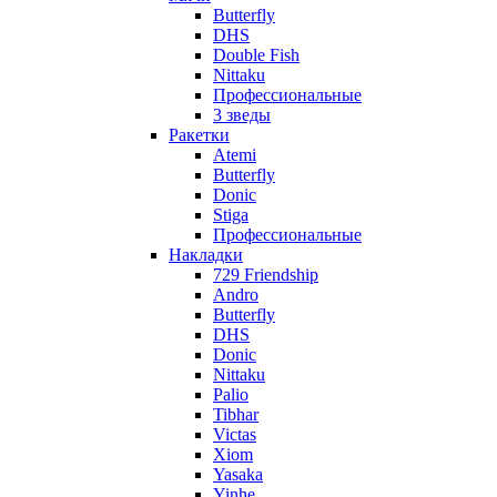
Butterfly
DHS
Double Fish
Nittaku
Профессиональные
3 зведы
Ракетки
Atemi
Butterfly
Donic
Stiga
Профессиональные
Накладки
729 Friendship
Andro
Butterfly
DHS
Donic
Nittaku
Palio
Tibhar
Victas
Xiom
Yasaka
Yinhe