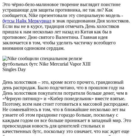
Это чёрно-бело-малиновое творение выглядит поистине
устрашающе для защиты противника, не так ли? Как
сообщается, Nike презентовали эту специальную модель -
бутсы Найк Меркуриал
в знак празднования Дня холостяков.
Если вы не в курсе, традиция отмечать День холостяков
пришла к нам несколько лет назад из Китая как бы в
противовес Дню святого Валентина. Главная идея
заключается в том, чтобы уделить частичку всеобщего
внимания одиноким сердцам.
День холостяков – это, кроме всего прочего, грандиозный
день распродаж. Было подсчитано, что в прошлом году на
День холостяков покупатели потратили больше денег, чем в
«Черную пятницу» и «Кибер понедельник» вместе взятые.
Поэтому, всем нам стоит готовиться к массовой распродаже.
Не сомневайтесь в том, что в ближайшие несколько лет вы
узнаете об этом празднике гораздо больше, поскольку с
каждым годом он все больше проникает в западный мир. Это
превосходная новость для ценителей стильных и
качественных бутс, поскольку это означает, что нас ждет еще