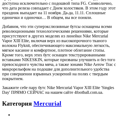
доступна исключительно с подошвой типа FG. Символично,
что дата релиза совпадает с Днем холостяков. В этом году этот
праздник выпадает на 11 ноября. Да-да, 11.11. Сплошные
единички и одиночки… В общем, вы все поняли.
Добавим, что эти суперэкслюзивные бутсы оснащены всеми
революционными технологическими решениями, которые
присутствуют в других моделях из линейки Nike Mercurial
Vapor XIII Elite, включая верх из высокопрочного тканого
волокна Flyknit, обеспечивающего максимальную легкость,
мягкое касание и комфортное, плотное облегание стопы.
Кроме того, верх этих бутс оснащен текстурированными
вставками NIKESKIN, которые призваны улучшить и без того
превосходного чувства мяча, а также зонами Nike Aerow Trac с
микрорельефом на подошве для дополнительного удобства
при совершении взрывных ускорений на полях с твердым
покрытием.
Закажите себе пару бутс Nike Mercurial Vapor XIII Elite 'Singles
Day' ПРЯМО СЕЙЧАС на нашем сайте 4football.com.ua.
Категория
Mercurial