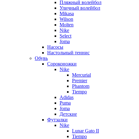
Пляжный волейбол
Уличный волейбол
Mikasa
Wilson
Molten
Nike
Select
Joma
Насосы
Настольный теннис
Обувь
Сороконожки
Nike
Mercurial
Premier
Phantom
Tiempo
Adidas
Puma
Joma
Детские
Футзалки
Nike
Lunar Gato II
Tiempo