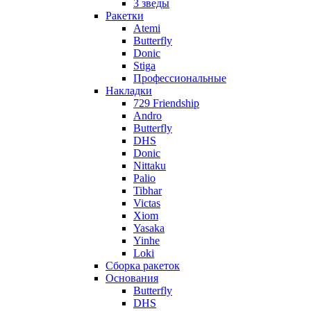
3 зведы
Ракетки
Atemi
Butterfly
Donic
Stiga
Профессиональные
Накладки
729 Friendship
Andro
Butterfly
DHS
Donic
Nittaku
Palio
Tibhar
Victas
Xiom
Yasaka
Yinhe
Loki
Сборка ракеток
Основания
Butterfly
DHS