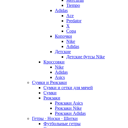
Mercurial
Tiempo
Adidas
Ace
Predator
X
Copa
Копочки
Nike
Adidas
Детские
Детские бутсы Nike
Кроссовки
Nike
Adidas
Asics
Сумки и Рюкзаки
Сумки и сетки для мячей
Сумки
Рюкзаки
Рюкзаки Asics
Рюкзаки Nike
Рюкзаки Adidas
Гетры · Носки · Щитки
Футбольные гетры