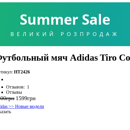
Summer Sale
ВЕЛИКИЙ РОЗПРОДАЖ
утбольный мяч Adidas Tiro Co
HT2426
Отзывов:
1
Отзывы
600
грн
1599
грн
idas >> Новые модели
казать