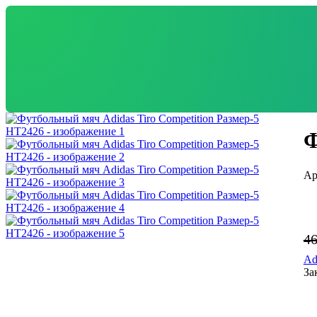
Ф
4
Ad
За