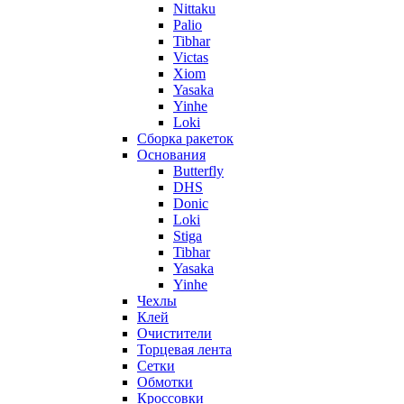
Nittaku
Palio
Tibhar
Victas
Xiom
Yasaka
Yinhe
Loki
Сборка ракеток
Основания
Butterfly
DHS
Donic
Loki
Stiga
Tibhar
Yasaka
Yinhe
Чехлы
Клей
Очистители
Торцевая лента
Сетки
Обмотки
Кроссовки