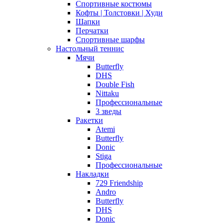
Спортивные костюмы
Кофты | Толстовки | Худи
Шапки
Перчатки
Спортивные шарфы
Настольный теннис
Мячи
Butterfly
DHS
Double Fish
Nittaku
Профессиональные
3 зведы
Ракетки
Atemi
Butterfly
Donic
Stiga
Профессиональные
Накладки
729 Friendship
Andro
Butterfly
DHS
Donic