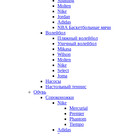
Spalding
Molten
Nike
Jordan
Adidas
NBA Баскетбольные мячи
Волейбол
Пляжный волейбол
Уличный волейбол
Mikasa
Wilson
Molten
Nike
Select
Joma
Насосы
Настольный теннис
Обувь
Сороконожки
Nike
Mercurial
Premier
Phantom
Tiempo
Adidas