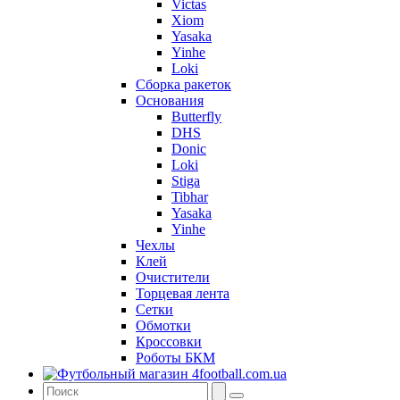
Victas
Xiom
Yasaka
Yinhe
Loki
Сборка ракеток
Основания
Butterfly
DHS
Donic
Loki
Stiga
Tibhar
Yasaka
Yinhe
Чехлы
Клей
Очистители
Торцевая лента
Сетки
Обмотки
Кроссовки
Роботы БКМ