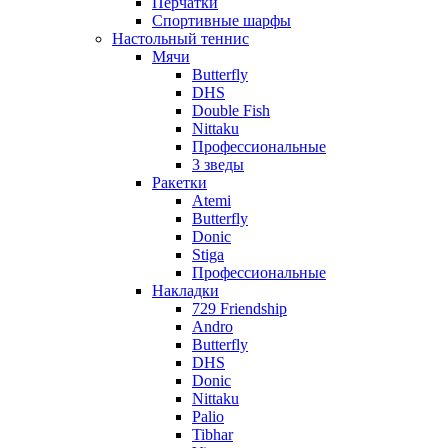
Перчатки
Спортивные шарфы
Настольный теннис
Мячи
Butterfly
DHS
Double Fish
Nittaku
Профессиональные
3 зведы
Ракетки
Atemi
Butterfly
Donic
Stiga
Профессиональные
Накладки
729 Friendship
Andro
Butterfly
DHS
Donic
Nittaku
Palio
Tibhar