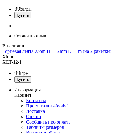
395
грн
Оставить отзыв
Торцевая лента Xiom H—12mm L—1m (на 2 ракетки)
Xiom
XET-12-1
99
грн
Информация
Кабинет
Контакты
Про магазин 4football
Доставка
Оплата
Сообщить про оплату
Таблицы размеров
Возврат и обмен