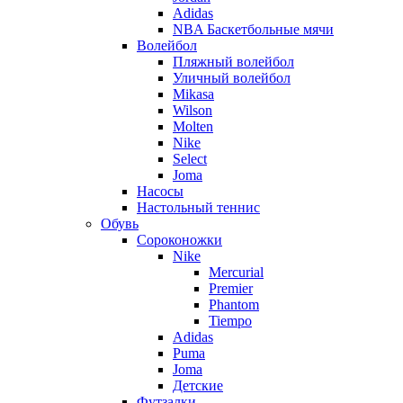
Adidas
NBA Баскетбольные мячи
Волейбол
Пляжный волейбол
Уличный волейбол
Mikasa
Wilson
Molten
Nike
Select
Joma
Насосы
Настольный теннис
Обувь
Сороконожки
Nike
Mercurial
Premier
Phantom
Tiempo
Adidas
Puma
Joma
Детские
Футзалки