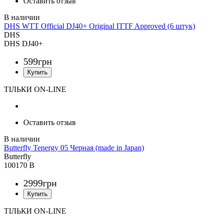
Оставить отзыв
DHS WTT Official DJ40+ Original ITTF Approved (6 штук)
DHS
DHS DJ40+
599
грн
ТІЛЬКИ ON-LINE
Оставить отзыв
Butterfly Tenergy 05 Черная (made in Japan)
Butterfly
100170 B
2999
грн
ТІЛЬКИ ON-LINE