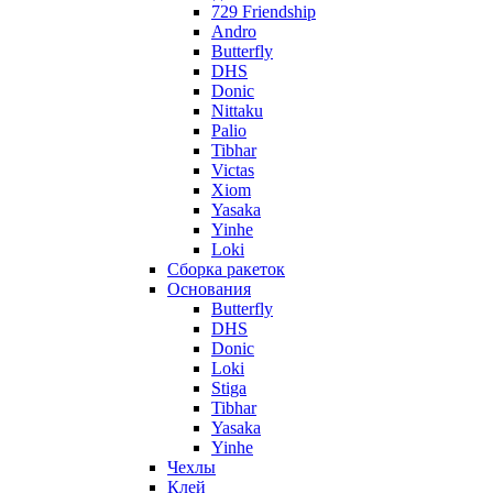
729 Friendship
Andro
Butterfly
DHS
Donic
Nittaku
Palio
Tibhar
Victas
Xiom
Yasaka
Yinhe
Loki
Сборка ракеток
Основания
Butterfly
DHS
Donic
Loki
Stiga
Tibhar
Yasaka
Yinhe
Чехлы
Клей