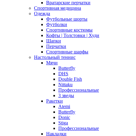
Вратарские перчатки
Спортивная медицина
Одежда
Футбольные шорты
Футболки
Спортивные костюмы
Кофты | Толстовки | Худи
Шапки
Перчатки
Спортивные шарфы
Настольный теннис
Мячи
Butterfly
DHS
Double Fish
Nittaku
Профессиональные
3 зведы
Ракетки
Atemi
Butterfly
Donic
Stiga
Профессиональные
Накладки