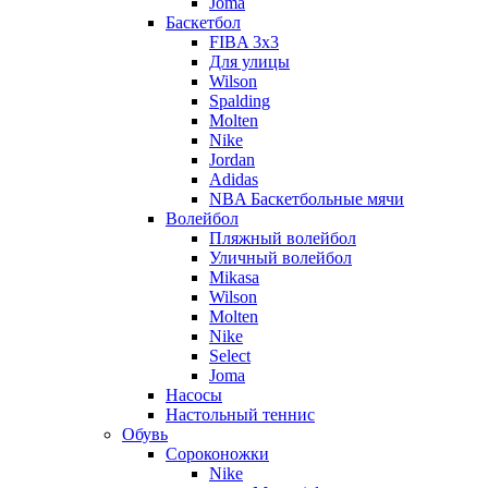
Joma
Баскетбол
FIBA 3x3
Для улицы
Wilson
Spalding
Molten
Nike
Jordan
Adidas
NBA Баскетбольные мячи
Волейбол
Пляжный волейбол
Уличный волейбол
Mikasa
Wilson
Molten
Nike
Select
Joma
Насосы
Настольный теннис
Обувь
Сороконожки
Nike