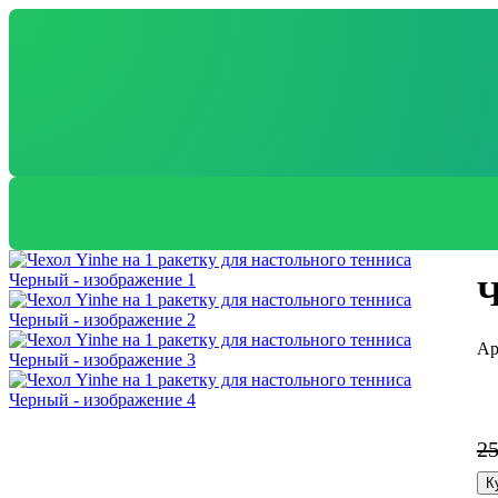
Ч
2
К