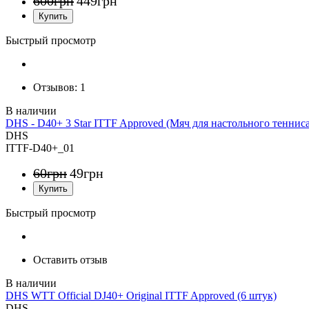
600
грн
449
грн
Быстрый просмотр
Отзывов:
1
DHS - D40+ 3 Star ITTF Approved (Мяч для настольного тенниса
DHS
ITTF-D40+_01
60
грн
49
грн
Быстрый просмотр
Оставить отзыв
DHS WTT Official DJ40+ Original ITTF Approved (6 штук)
DHS