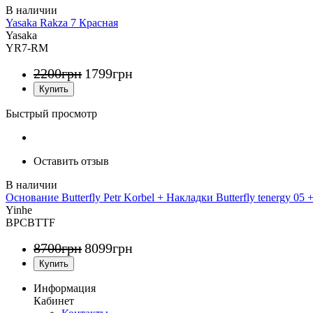
Yasaka Rakza 7 Красная
Yasaka
YR7-RM
2200
грн
1799
грн
Быстрый просмотр
Оставить отзыв
Основание Butterfly Petr Korbel + Накладки Butterfly tenergy 05 
Yinhe
BPCBTTF
8700
грн
8099
грн
Информация
Кабинет