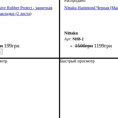
sive Rubber Protect - защитная
Nittaku Hammond Черная (Made
акладки (2 листа)
Nittaku
NHB-2
рн
199
грн
1500
грн
1199
грн
мотр
Быстрый просмотр