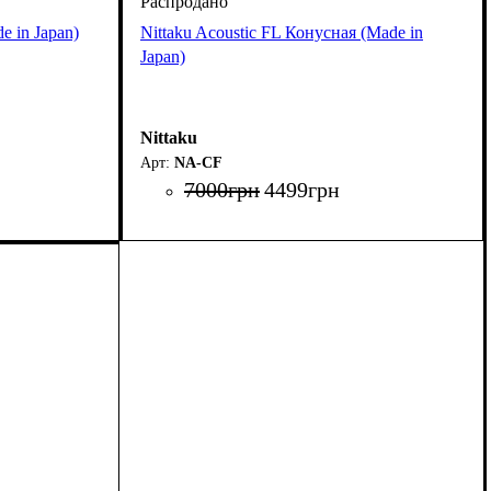
 in Japan)
Nittaku Acoustic FL Конусная (Made in
Japan)
Nittaku
NA-CF
7000
грн
4499
грн