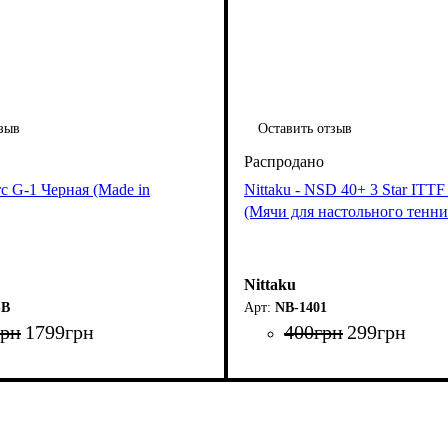
зыв
Оставить отзыв
arc G-1 Черная (Made in
Nittaku - NSD 40+ 3 Star ITT
(Мячи для настольного тенни
Nittaku
-B
NB-1401
грн
1799
грн
400
грн
299
грн