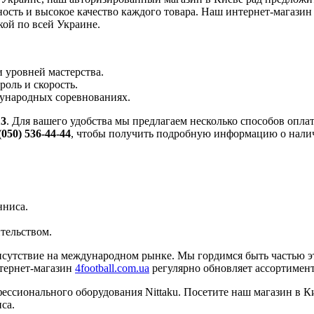
ность и высокое качество каждого товара. Наш интернет-магази
кой по всей Украине.
и уровней мастерства.
оль и скорость.
ународных соревнованиях.
13
. Для вашего удобства мы предлагаем несколько способов опла
(050) 536-44-44
, чтобы получить подробную информацию о нали
нниса.
тельством.
рисутствие на международном рынке. Мы гордимся быть частью э
тернет-магазин
4football.com.ua
регулярно обновляет ассортимент
ссионального оборудования Nittaku. Посетите наш магазин в Ки
са.