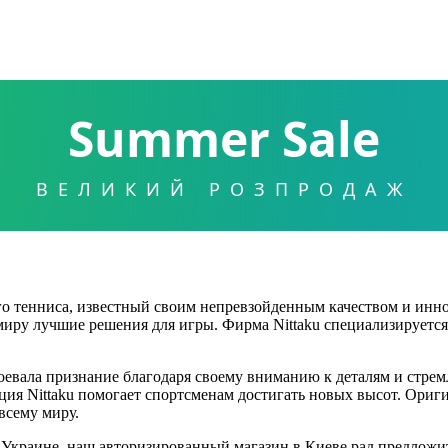
Summer Sale
ВЕЛИКИЙ РОЗПРОДАЖ
го тенниса, известный своим непревзойденным качеством и инн
миру лучшие решения для игры. Фирма Nittaku специализируется 
воевала признание благодаря своему вниманию к деталям и стре
укция Nittaku помогает спортсменам достигать новых высот. Ори
всему миру.
в Украине, наш авторизированный магазин в Киеве рад предлож