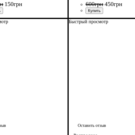
рн
150
грн
600
грн
450
грн
мотр
Быстрый просмотр
зыв
Оставить отзыв