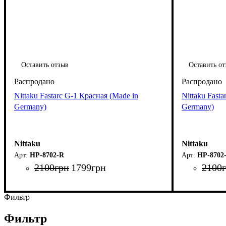
Оставить отзыв
Оставить от
Nittaku Fastarc G-1 Красная (Made in
Nittaku Fast
Germany)
Germany)
Nittaku
Nittaku
НР-8702-R
НР-8702
2100
грн
1799
грн
2100
Фильтр
Фильтр