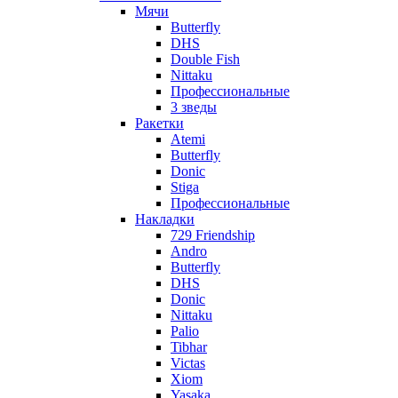
Мячи
Butterfly
DHS
Double Fish
Nittaku
Профессиональные
3 зведы
Ракетки
Atemi
Butterfly
Donic
Stiga
Профессиональные
Накладки
729 Friendship
Andro
Butterfly
DHS
Donic
Nittaku
Palio
Tibhar
Victas
Xiom
Yasaka