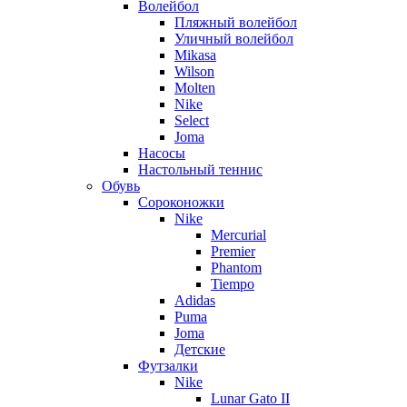
Волейбол
Пляжный волейбол
Уличный волейбол
Mikasa
Wilson
Molten
Nike
Select
Joma
Насосы
Настольный теннис
Обувь
Сороконожки
Nike
Mercurial
Premier
Phantom
Tiempo
Adidas
Puma
Joma
Детские
Футзалки
Nike
Lunar Gato II