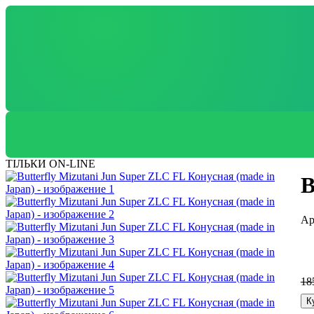
ТІЛЬКИ ON-LINE
B
18
К