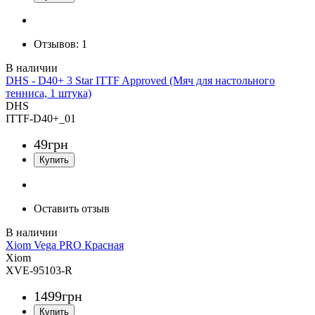
Отзывов:
1
DHS - D40+ 3 Star ITTF Approved (Мяч для настольного
тенниса, 1 штука)
DHS
ITTF-D40+_01
49
грн
Оставить отзыв
Xiom Vega PRO Красная
Xiom
XVE-95103-R
1499
грн