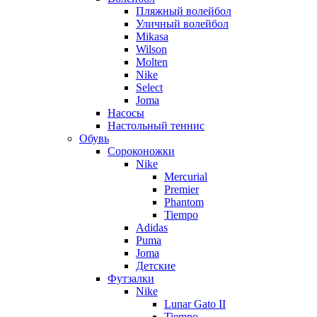
Пляжный волейбол
Уличный волейбол
Mikasa
Wilson
Molten
Nike
Select
Joma
Насосы
Настольный теннис
Обувь
Сороконожки
Nike
Mercurial
Premier
Phantom
Tiempo
Adidas
Puma
Joma
Детские
Футзалки
Nike
Lunar Gato II
Tiempo