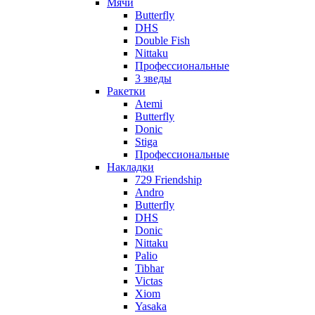
Мячи
Butterfly
DHS
Double Fish
Nittaku
Профессиональные
3 зведы
Ракетки
Atemi
Butterfly
Donic
Stiga
Профессиональные
Накладки
729 Friendship
Andro
Butterfly
DHS
Donic
Nittaku
Palio
Tibhar
Victas
Xiom
Yasaka