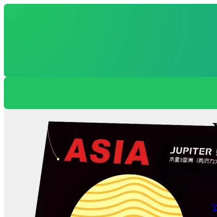
9
Y
З