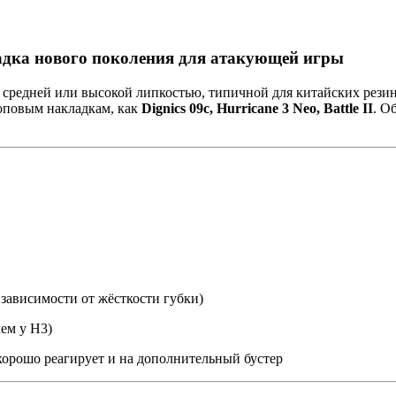
ладка нового поколения для атакующей игры
средней или высокой липкостью, типичной для китайских резин,
топовым накладкам, как
Dignics 09c, Hurricane 3 Neo, Battle II
. О
 зависимости от жёсткости губки)
чем у H3)
а хорошо реагирует и на дополнительный бустер