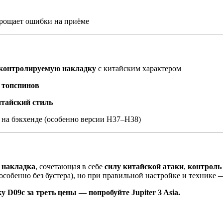
прощает ошибки на приёме
 контролируемую накладку
с китайским характером
 топспинов
итайский стиль
и на бэкхенде (особенно версии H37–H38)
 накладка
, сочетающая в себе
силу китайской атаки
,
контроль
особенно без бустера), но при правильной настройке и технике
 D09c за треть цены — попробуйте Jupiter 3 Asia.