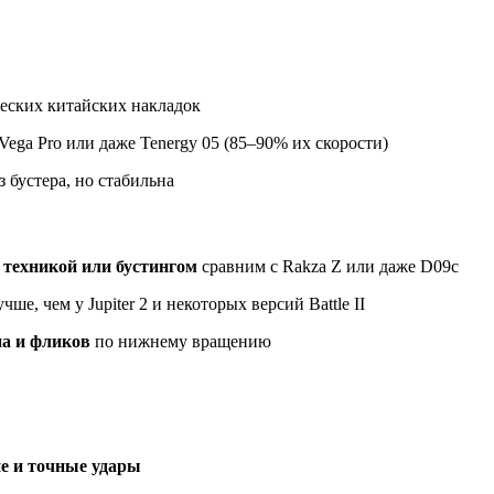
еских китайских накладок
Vega Pro или даже Tenergy 05 (85–90% их скорости)
 бустера, но стабильна
 техникой или бустингом
сравним с Rakza Z или даже D09c
ше, чем у Jupiter 2 и некоторых версий Battle II
на и фликов
по нижнему вращению
е и точные удары