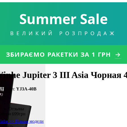
Summer Sale
ВЕЛИКИЙ РОЗПРОДАЖ
ЗБИРАЄМО РАКЕТКИ
ЗА 1 ГРН
→
Yinhe Jupiter 3 III Asia Чорная 
YJ3A-40B
Отзывы
00
грн
699
грн
inhe >> Новые модели
аказать