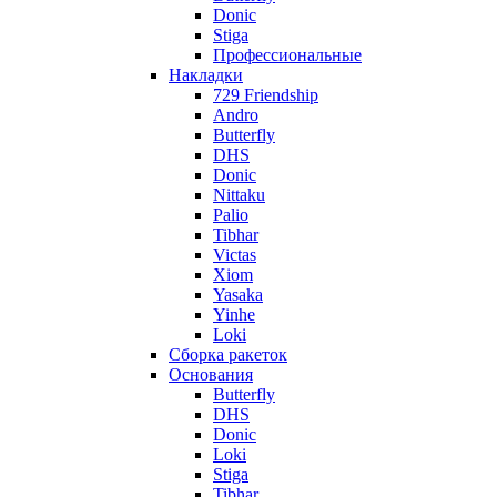
Donic
Stiga
Профессиональные
Накладки
729 Friendship
Andro
Butterfly
DHS
Donic
Nittaku
Palio
Tibhar
Victas
Xiom
Yasaka
Yinhe
Loki
Сборка ракеток
Основания
Butterfly
DHS
Donic
Loki
Stiga
Tibhar