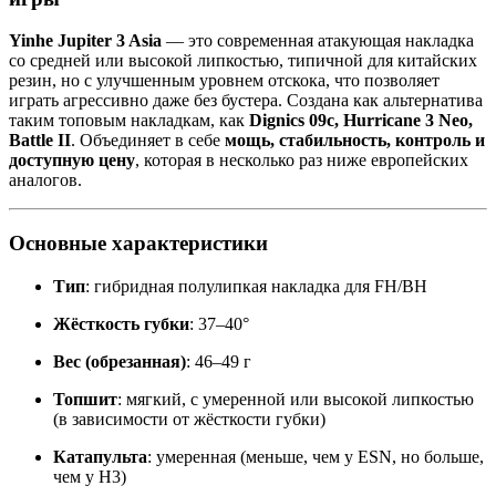
Yinhe Jupiter 3 Asia
— это современная атакующая накладка
со средней или высокой липкостью, типичной для китайских
резин, но с улучшенным уровнем отскока, что позволяет
играть агрессивно даже без бустера. Создана как альтернатива
таким топовым накладкам, как
Dignics 09c, Hurricane 3 Neo,
Battle II
. Объединяет в себе
мощь, стабильность, контроль и
доступную цену
, которая в несколько раз ниже европейских
аналогов.
Основные характеристики
Тип
: гибридная полулипкая накладка для FH/BH
Жёсткость губки
: 37–40°
Вес (обрезанная)
: 46–49 г
Топшит
: мягкий, с умеренной или высокой липкостью
(в зависимости от жёсткости губки)
Катапульта
: умеренная (меньше, чем у ESN, но больше,
чем у H3)