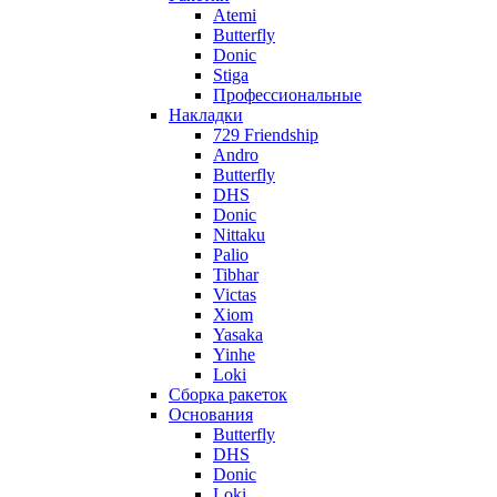
Atemi
Butterfly
Donic
Stiga
Профессиональные
Накладки
729 Friendship
Andro
Butterfly
DHS
Donic
Nittaku
Palio
Tibhar
Victas
Xiom
Yasaka
Yinhe
Loki
Сборка ракеток
Основания
Butterfly
DHS
Donic
Loki