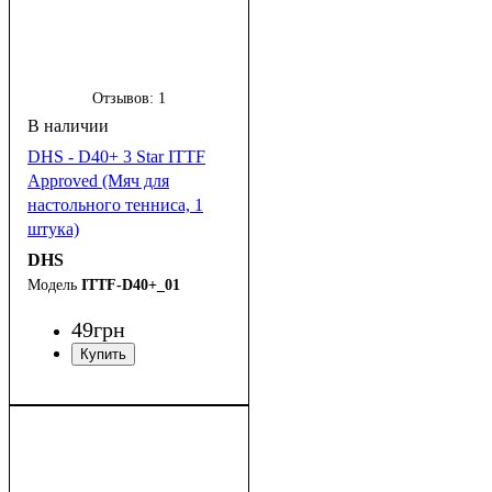
Отзывов:
1
DHS - D40+ 3 Star ITTF
Approved (Мяч для
настольного тенниса, 1
штука)
DHS
ITTF-D40+_01
49
грн