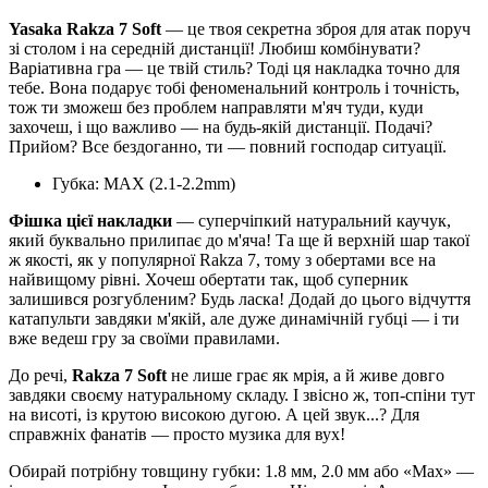
Yasaka Rakza 7 Soft
— це твоя секретна зброя для атак поруч
зі столом і на середній дистанції! Любиш комбінувати?
Варіативна гра — це твій стиль? Тоді ця накладка точно для
тебе. Вона подарує тобі феноменальний контроль і точність,
тож ти зможеш без проблем направляти м'яч туди, куди
захочеш, і що важливо — на будь-якій дистанції. Подачі?
Прийом? Все бездоганно, ти — повний господар ситуації.
Губка: MAX (2.1-2.2mm)
Фішка цієї накладки
— суперчіпкий натуральний каучук,
який буквально прилипає до м'яча! Та ще й верхній шар такої
ж якості, як у популярної Rakza 7, тому з обертами все на
найвищому рівні. Хочеш обертати так, щоб суперник
залишився розгубленим? Будь ласка! Додай до цього відчуття
катапульти завдяки м'якій, але дуже динамічній губці — і ти
вже ведеш гру за своїми правилами.
До речі,
Rakza 7 Soft
не лише грає як мрія, а й живе довго
завдяки своєму натуральному складу. І звісно ж, топ-спіни тут
на висоті, із крутою високою дугою. А цей звук...? Для
справжніх фанатів — просто музика для вух!
Обирай потрібну товщину губки: 1.8 мм, 2.0 мм або «Max» —