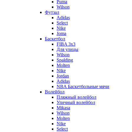
Puma
Wilson
Футзал
Adidas
Select
Nike
Joma
Баскетбол
FIBA 3x3
Для улицы
Wilson
Spalding
Molten
Nike
Jordan
Adidas
NBA Баскетбольные мячи
Волейбол
Пляжный волейбол
Уличный волейбол
Mikasa
Wilson
Molten
Nike
Select