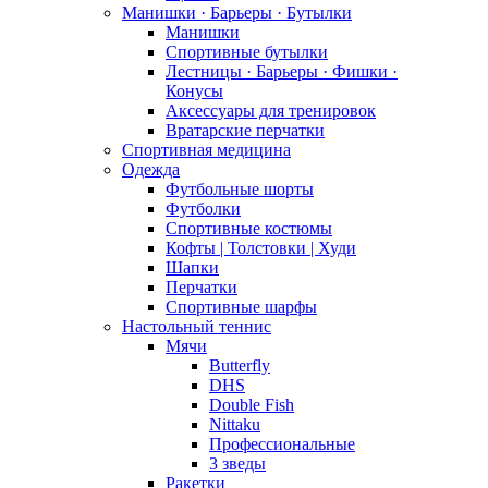
Манишки · Барьеры · Бутылки
Манишки
Спортивные бутылки
Лестницы · Барьеры · Фишки ·
Конусы
Аксессуары для тренировок
Вратарские перчатки
Спортивная медицина
Одежда
Футбольные шорты
Футболки
Спортивные костюмы
Кофты | Толстовки | Худи
Шапки
Перчатки
Спортивные шарфы
Настольный теннис
Мячи
Butterfly
DHS
Double Fish
Nittaku
Профессиональные
3 зведы
Ракетки