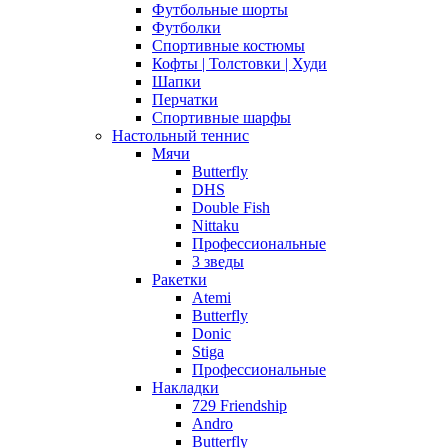
Футбольные шорты
Футболки
Спортивные костюмы
Кофты | Толстовки | Худи
Шапки
Перчатки
Спортивные шарфы
Настольный теннис
Мячи
Butterfly
DHS
Double Fish
Nittaku
Профессиональные
3 зведы
Ракетки
Atemi
Butterfly
Donic
Stiga
Профессиональные
Накладки
729 Friendship
Andro
Butterfly