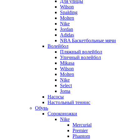
Для улицы
Wilson
Spalding
Molten
Nike
Jordan
Adidas
NBA Баскетбольные мячи
Волейбол
Пляжный волейбол
Уличный волейбол
Mikasa
Wilson
Molten
Nike
Select
Joma
Насосы
Настольный теннис
Обувь
Сороконожки
Nike
Mercurial
Premier
Phantom