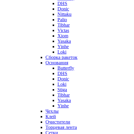
DHS
Donic
Nittaku
Palio
Tibhar
Victas
Xiom
Yasaka
Yinhe
Loki
Сборка ракеток
Основания
Butterfly
DHS
Donic
Loki
Stiga
Tibhar
Yasaka
Yinhe
Чехлы
Клей
Очистители
Торцевая лента
Сетки