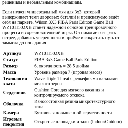
решениям и небанальным комбинациям.
Если нужен универсальный мяч для 3x3, который
выдерживает темп дворовых баталий и предсказуемо ведёт
себя на паркете, Wilson 3X3 FIBA Paris Edition Game Ball
WZ1011502XB станет надёжной основой тренировочного
процесса и соревновательной игры. Он помогает сыграть
острее, добавить уверенности в приёме и сократить путь от
замысла до попадания.
Артикул
WZ1011502XB
Статус
FIBA 3x3 Game Ball Paris Edition
Размер
6, окружность ≈ 28.5 дюйма
Масса
Уровень размера 7 (игровая масса)
Технологии
Wave Triple Threat с рельефными каналами
хвата
мелкого зерна
Cushion Core для мягкого касания и
Сердечник
контролируемого отскока
Износостойкая резина микротекстурного
Оболочка
типа
Камера
Бутиловая повышенной герметичности
Игровые
Открытые площадки и залы (Indoor/Outdoor)
покрытия