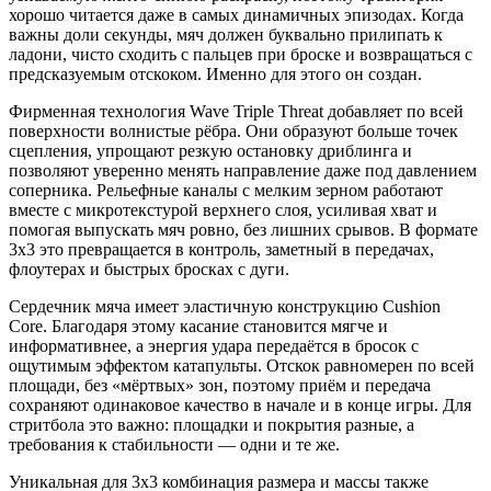
хорошо читается даже в самых динамичных эпизодах. Когда
важны доли секунды, мяч должен буквально прилипать к
ладони, чисто сходить с пальцев при броске и возвращаться с
предсказуемым отскоком. Именно для этого он создан.
Фирменная технология Wave Triple Threat добавляет по всей
поверхности волнистые рёбра. Они образуют больше точек
сцепления, упрощают резкую остановку дриблинга и
позволяют уверенно менять направление даже под давлением
соперника. Рельефные каналы с мелким зерном работают
вместе с микротекстурой верхнего слоя, усиливая хват и
помогая выпускать мяч ровно, без лишних срывов. В формате
3x3 это превращается в контроль, заметный в передачах,
флоутерах и быстрых бросках с дуги.
Сердечник мяча имеет эластичную конструкцию Cushion
Core. Благодаря этому касание становится мягче и
информативнее, а энергия удара передаётся в бросок с
ощутимым эффектом катапульты. Отскок равномерен по всей
площади, без «мёртвых» зон, поэтому приём и передача
сохраняют одинаковое качество в начале и в конце игры. Для
стритбола это важно: площадки и покрытия разные, а
требования к стабильности — одни и те же.
Уникальная для 3x3 комбинация размера и массы также