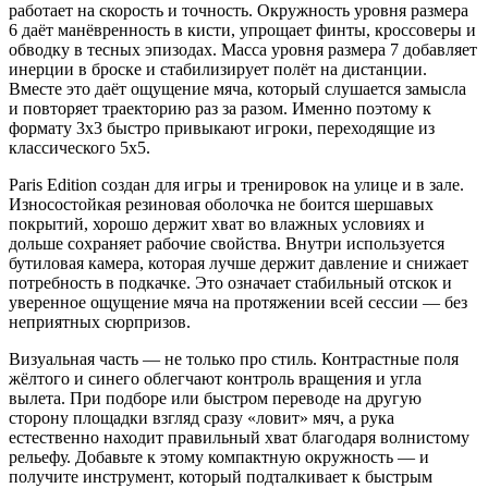
работает на скорость и точность. Окружность уровня размера
6 даёт манёвренность в кисти, упрощает финты, кроссоверы и
обводку в тесных эпизодах. Масса уровня размера 7 добавляет
инерции в броске и стабилизирует полёт на дистанции.
Вместе это даёт ощущение мяча, который слушается замысла
и повторяет траекторию раз за разом. Именно поэтому к
формату 3x3 быстро привыкают игроки, переходящие из
классического 5x5.
Paris Edition создан для игры и тренировок на улице и в зале.
Износостойкая резиновая оболочка не боится шершавых
покрытий, хорошо держит хват во влажных условиях и
дольше сохраняет рабочие свойства. Внутри используется
бутиловая камера, которая лучше держит давление и снижает
потребность в подкачке. Это означает стабильный отскок и
уверенное ощущение мяча на протяжении всей сессии — без
неприятных сюрпризов.
Визуальная часть — не только про стиль. Контрастные поля
жёлтого и синего облегчают контроль вращения и угла
вылета. При подборе или быстром переводе на другую
сторону площадки взгляд сразу «ловит» мяч, а рука
естественно находит правильный хват благодаря волнистому
рельефу. Добавьте к этому компактную окружность — и
получите инструмент, который подталкивает к быстрым