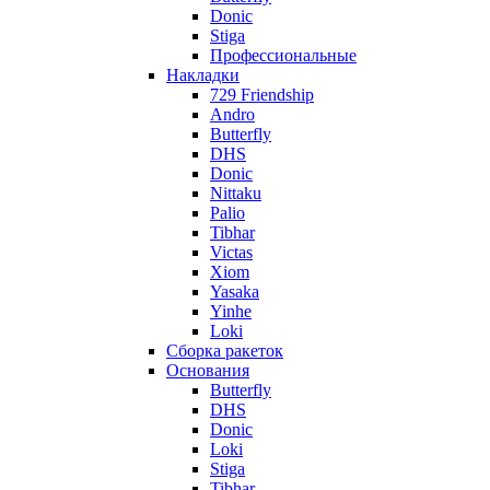
Donic
Stiga
Профессиональные
Накладки
729 Friendship
Andro
Butterfly
DHS
Donic
Nittaku
Palio
Tibhar
Victas
Xiom
Yasaka
Yinhe
Loki
Сборка ракеток
Основания
Butterfly
DHS
Donic
Loki
Stiga
Tibhar