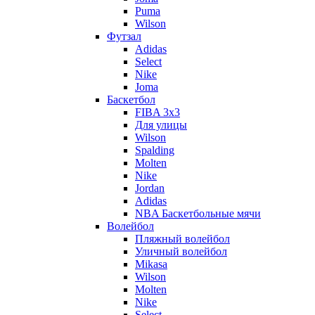
Puma
Wilson
Футзал
Adidas
Select
Nike
Joma
Баскетбол
FIBA 3x3
Для улицы
Wilson
Spalding
Molten
Nike
Jordan
Adidas
NBA Баскетбольные мячи
Волейбол
Пляжный волейбол
Уличный волейбол
Mikasa
Wilson
Molten
Nike
Select