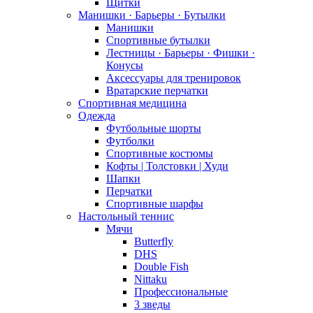
Щитки
Манишки · Барьеры · Бутылки
Манишки
Спортивные бутылки
Лестницы · Барьеры · Фишки ·
Конусы
Аксессуары для тренировок
Вратарские перчатки
Спортивная медицина
Одежда
Футбольные шорты
Футболки
Спортивные костюмы
Кофты | Толстовки | Худи
Шапки
Перчатки
Спортивные шарфы
Настольный теннис
Мячи
Butterfly
DHS
Double Fish
Nittaku
Профессиональные
3 зведы