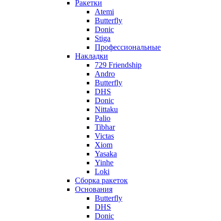
Ракетки
Atemi
Butterfly
Donic
Stiga
Профессиональные
Накладки
729 Friendship
Andro
Butterfly
DHS
Donic
Nittaku
Palio
Tibhar
Victas
Xiom
Yasaka
Yinhe
Loki
Сборка ракеток
Основания
Butterfly
DHS
Donic