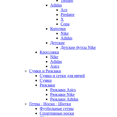
Tiempo
Adidas
Ace
Predator
X
Copa
Копочки
Nike
Adidas
Детские
Детские бутсы Nike
Кроссовки
Nike
Adidas
Asics
Сумки и Рюкзаки
Сумки и сетки для мячей
Сумки
Рюкзаки
Рюкзаки Asics
Рюкзаки Nike
Рюкзаки Adidas
Гетры · Носки · Щитки
Футбольные гетры
Спортивные носки