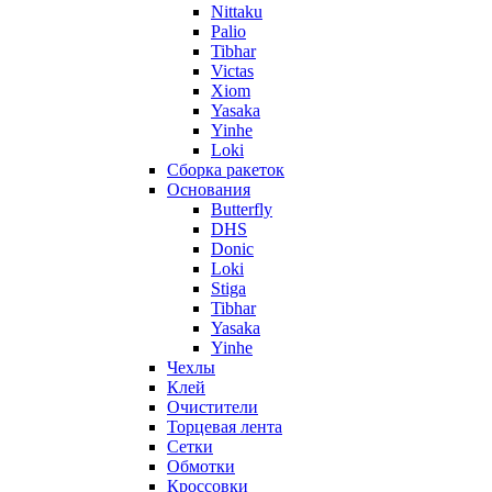
Nittaku
Palio
Tibhar
Victas
Xiom
Yasaka
Yinhe
Loki
Сборка ракеток
Основания
Butterfly
DHS
Donic
Loki
Stiga
Tibhar
Yasaka
Yinhe
Чехлы
Клей
Очистители
Торцевая лента
Сетки
Обмотки
Кроссовки