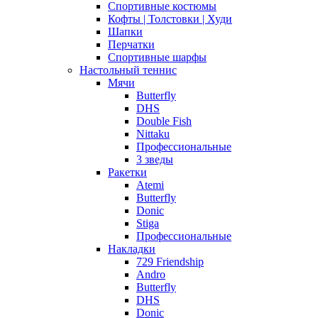
Спортивные костюмы
Кофты | Толстовки | Худи
Шапки
Перчатки
Спортивные шарфы
Настольный теннис
Мячи
Butterfly
DHS
Double Fish
Nittaku
Профессиональные
3 зведы
Ракетки
Atemi
Butterfly
Donic
Stiga
Профессиональные
Накладки
729 Friendship
Andro
Butterfly
DHS
Donic