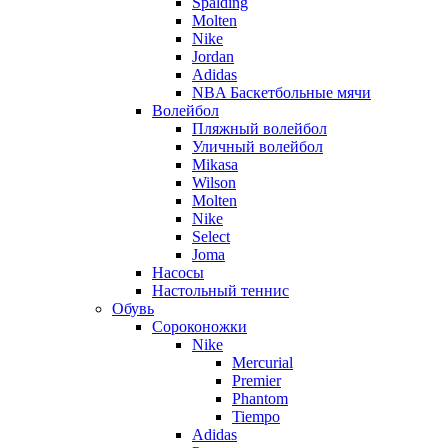
Spalding
Molten
Nike
Jordan
Adidas
NBA Баскетбольные мячи
Волейбол
Пляжный волейбол
Уличный волейбол
Mikasa
Wilson
Molten
Nike
Select
Joma
Насосы
Настольный теннис
Обувь
Сороконожки
Nike
Mercurial
Premier
Phantom
Tiempo
Adidas