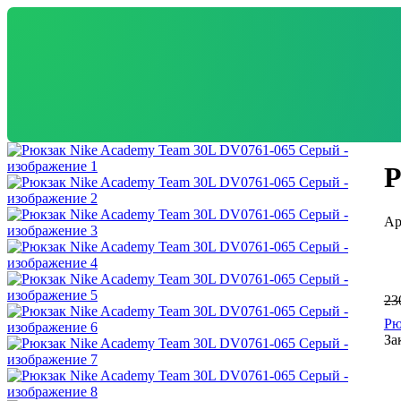
Р
23
Рю
За