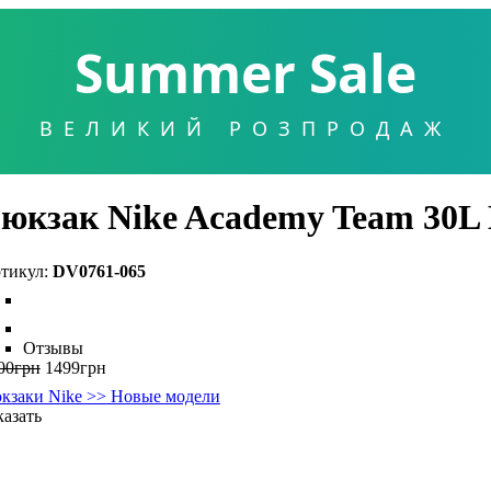
Summer Sale
ВЕЛИКИЙ РОЗПРОДАЖ
юкзак Nike Academy Team 30L
DV0761-065
Отзывы
00
грн
1499
грн
кзаки Nike >> Новые модели
казать