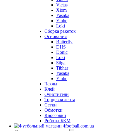
Victas
Xiom
Yasaka
Yinhe
Loki
Сборка ракеток
Основания
Butterfly
DHS
Donic
Loki
Stiga
Tibhar
Yasaka
Yinhe
Чехлы
Клей
Очистители
Торцевая лента
Сетки
Обмотки
Кроссовки
Роботы БКМ