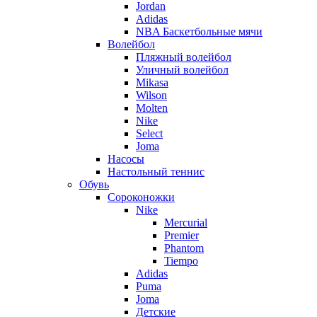
Jordan
Adidas
NBA Баскетбольные мячи
Волейбол
Пляжный волейбол
Уличный волейбол
Mikasa
Wilson
Molten
Nike
Select
Joma
Насосы
Настольный теннис
Обувь
Сороконожки
Nike
Mercurial
Premier
Phantom
Tiempo
Adidas
Puma
Joma
Детские