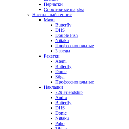
Перчатки
Спортивные шарфы
Настольный теннис
Мячи
Butterfly
DHS
Double Fish
Nittaku
Профессиональные
3 зведы
Ракетки
Atemi
Butterfly
Donic
Stiga
Профессиональные
Накладки
729 Friendship
Andro
Butterfly
DHS
Donic
Nittaku
Palio
Tibhar