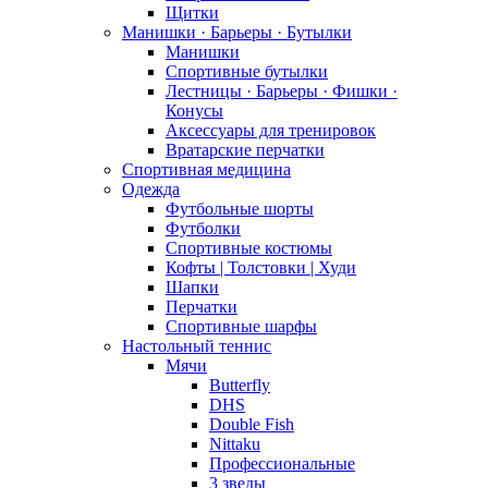
Щитки
Манишки · Барьеры · Бутылки
Манишки
Спортивные бутылки
Лестницы · Барьеры · Фишки ·
Конусы
Аксессуары для тренировок
Вратарские перчатки
Спортивная медицина
Одежда
Футбольные шорты
Футболки
Спортивные костюмы
Кофты | Толстовки | Худи
Шапки
Перчатки
Спортивные шарфы
Настольный теннис
Мячи
Butterfly
DHS
Double Fish
Nittaku
Профессиональные
3 зведы