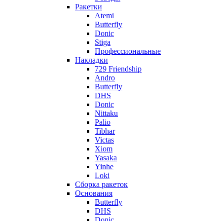
Ракетки
Atemi
Butterfly
Donic
Stiga
Профессиональные
Накладки
729 Friendship
Andro
Butterfly
DHS
Donic
Nittaku
Palio
Tibhar
Victas
Xiom
Yasaka
Yinhe
Loki
Сборка ракеток
Основания
Butterfly
DHS
Donic