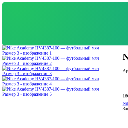
N
16
Ni
За