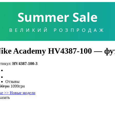
Summer Sale
ВЕЛИКИЙ РОЗПРОДАЖ
ike Academy HV4387-100 — фу
HV4387-100-3
Отзывы
00
грн
1099
грн
ke >> Новые модели
казать