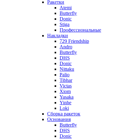
Ракетки
Atemi
Butterfly
Donic
Stiga
Профессиональные
Накладки
729 Friendship
Andro
Butterfly
DHS
Donic
Nittaku
Palio
Tibhar
Victas
Xiom
Yasaka
Yinhe
Loki
Сборка ракеток
Основания
Butterfly
DHS
Donic