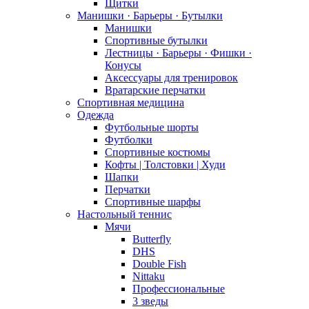
Щитки
Манишки · Барьеры · Бутылки
Манишки
Спортивные бутылки
Лестницы · Барьеры · Фишки ·
Конусы
Аксессуары для тренировок
Вратарские перчатки
Спортивная медицина
Одежда
Футбольные шорты
Футболки
Спортивные костюмы
Кофты | Толстовки | Худи
Шапки
Перчатки
Спортивные шарфы
Настольный теннис
Мячи
Butterfly
DHS
Double Fish
Nittaku
Профессиональные
3 зведы