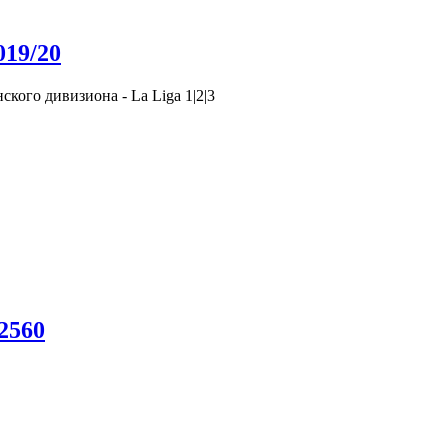
19/20
кого дивизиона - La Liga 1|2|3
2560