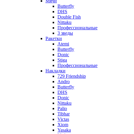
Мячи
Butterfly
DHS
Double Fish
Nittaku
Профессиональные
3 зведы
Ракетки
Atemi
Butterfly
Donic
Stiga
Профессиональные
Накладки
729 Friendship
Andro
Butterfly
DHS
Donic
Nittaku
Palio
Tibhar
Victas
Xiom
Yasaka