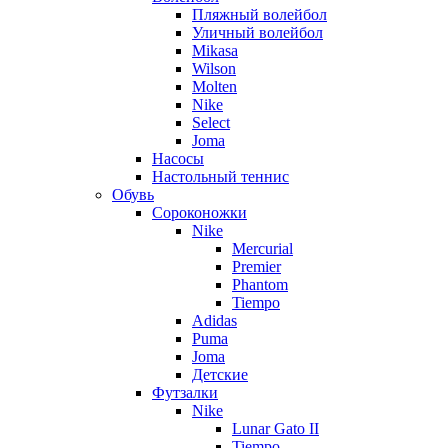
Пляжный волейбол
Уличный волейбол
Mikasa
Wilson
Molten
Nike
Select
Joma
Насосы
Настольный теннис
Обувь
Сороконожки
Nike
Mercurial
Premier
Phantom
Tiempo
Adidas
Puma
Joma
Детские
Футзалки
Nike
Lunar Gato II
Tiempo