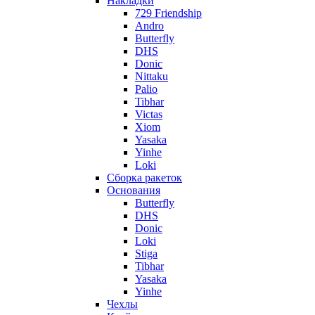
Накладки
729 Friendship
Andro
Butterfly
DHS
Donic
Nittaku
Palio
Tibhar
Victas
Xiom
Yasaka
Yinhe
Loki
Сборка ракеток
Основания
Butterfly
DHS
Donic
Loki
Stiga
Tibhar
Yasaka
Yinhe
Чехлы