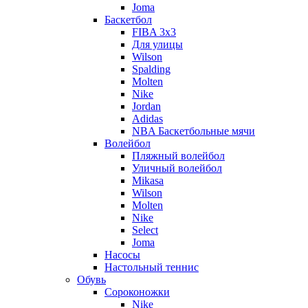
Joma
Баскетбол
FIBA 3x3
Для улицы
Wilson
Spalding
Molten
Nike
Jordan
Adidas
NBA Баскетбольные мячи
Волейбол
Пляжный волейбол
Уличный волейбол
Mikasa
Wilson
Molten
Nike
Select
Joma
Насосы
Настольный теннис
Обувь
Сороконожки
Nike