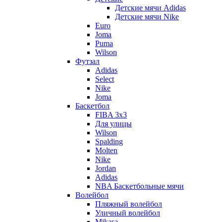
Детские мячи Adidas
Детские мячи Nike
Euro
Joma
Puma
Wilson
Футзал
Adidas
Select
Nike
Joma
Баскетбол
FIBA 3x3
Для улицы
Wilson
Spalding
Molten
Nike
Jordan
Adidas
NBA Баскетбольные мячи
Волейбол
Пляжный волейбол
Уличный волейбол
Mikasa