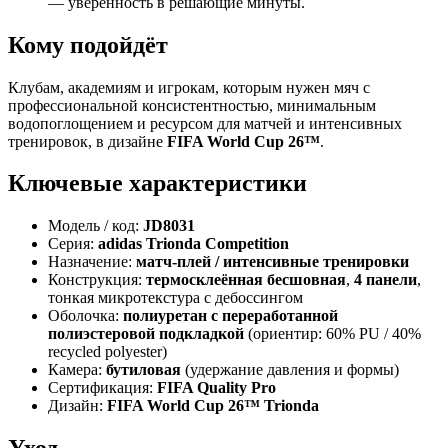
— уверенность в решающие минуты.
Кому подойдёт
Клубам, академиям и игрокам, которым нужен мяч с
профессиональной консистентностью, минимальным
водопоглощением и ресурсом для матчей и интенсивных
тренировок, в дизайне
FIFA World Cup 26™
.
Ключевые характеристики
Модель / код:
JD8031
Серия:
adidas Trionda Competition
Назначение:
матч-плей / интенсивные тренировки
Конструкция:
термосклеённая бесшовная
,
4 панели
,
тонкая микротекстура с дебоссингом
Оболочка:
полиуретан с переработанной
полиэстеровой подкладкой
(ориентир: 60% PU / 40%
recycled polyester)
Камера:
бутиловая
(удержание давления и формы)
Сертификация:
FIFA Quality Pro
Дизайн:
FIFA World Cup 26™ Trionda