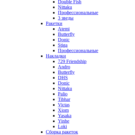
Double Fish
Nittaku
Профессиональные
3 зведы
Ракетки
Atemi
Butterfly
Donic
Stiga
Профессиональные
Накладки
729 Friendship
Andro
Butterfly
DHS
Donic
Nittaku
Palio
Tibhar
Victas
Xiom
Yasaka
Yinhe
Loki
Сборка ракеток