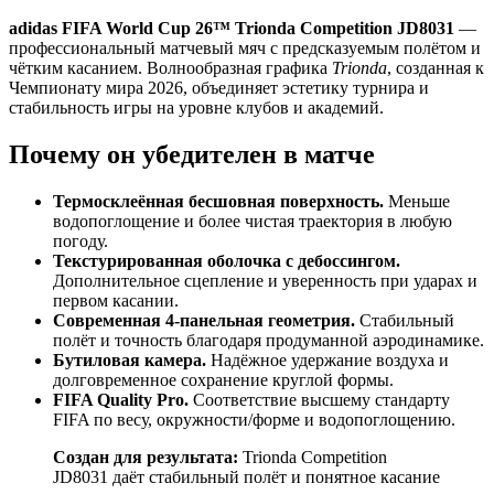
adidas FIFA World Cup 26™ Trionda Competition JD8031
—
профессиональный матчевый мяч с предсказуемым полётом и
чётким касанием. Волнообразная графика
Trionda
, созданная к
Чемпионату мира 2026, объединяет эстетику турнира и
стабильность игры на уровне клубов и академий.
Почему он убедителен в матче
Термосклеённая бесшовная поверхность.
Меньше
водопоглощение и более чистая траектория в любую
погоду.
Текстурированная оболочка с дебоссингом.
Дополнительное сцепление и уверенность при ударах и
первом касании.
Современная 4-панельная геометрия.
Стабильный
полёт и точность благодаря продуманной аэродинамике.
Бутиловая камера.
Надёжное удержание воздуха и
долговременное сохранение круглой формы.
FIFA Quality Pro.
Соответствие высшему стандарту
FIFA по весу, окружности/форме и водопоглощению.
Создан для результата:
Trionda Competition
JD8031 даёт стабильный полёт и понятное касание