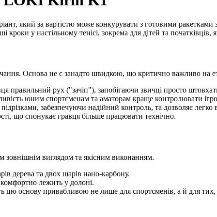
у LOKI Kirin K1
ант, який за вартістю може конкурувати з готовими ракетками з 
ші кроки у настільному тенісі, зокрема для дітей та початківців,
авчання. Основа не є занадто швидкою, що критично важливо на е
я правильний рух ("зачіп"), запобігаючи звичці просто штовхати 
ливість юним спортсменам та аматорам краще контролювати ігр
 підрізками, забезпечуючи надійний контроль, та дозволяє легко
сті, що спонукає гравця більше працювати технічно.
им зовнішнім виглядом та якісним виконанням.
ів дерева та двох шарів нано-карбону.
 комфортно лежить у долоні.
ь цю основу привабливою не лише для спортсменів, а й для тих, 