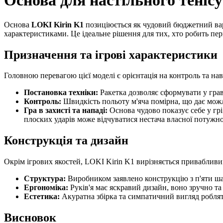
Основа для настільного теніс
Основа
LOKI Kirin K1
позиціюється як чудовий бюджетний варі
характеристиками. Це ідеальне рішення для тих, хто робить пер
Призначення та ігрові характеристики
Головною перевагою цієї моделі є орієнтація на контроль та н
Постановка техніки:
Ракетка дозволяє сформувати у гравц
Контроль:
Швидкість польоту м'яча помірна, що дає мож
Гра в захисті та нападі:
Основа чудово показує себе у грі
плоских ударів може відчуватися нестача власної потужно
Конструкція та дизайн
Окрім ігрових якостей, LOKI Kirin K1 вирізняється приваблив
Структура:
Виробником заявлено конструкцію з п'яти шар
Ергономіка:
Руків'я має яскравий дизайн, воно зручно та
Естетика:
Акуратна збірка та симпатичний вигляд роблят
Висновок