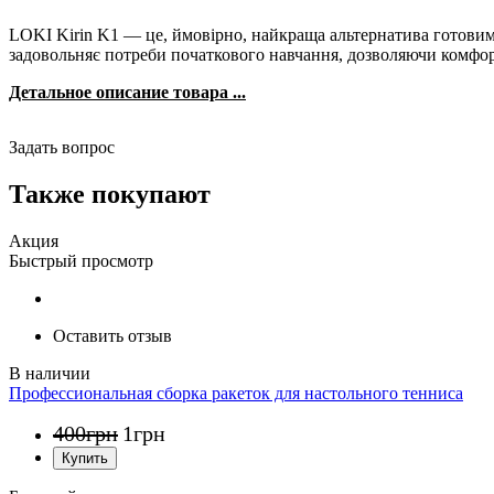
LOKI Kirin K1 — це, ймовірно, найкраща альтернатива готовим 
задовольняє потреби початкового навчання, дозволяючи комфортн
Детальное описание товара ...
Задать вопрос
Также покупают
Акция
Быстрый просмотр
Оставить отзыв
Профессиональная сборка ракеток для настольного тенниса
400
грн
1
грн