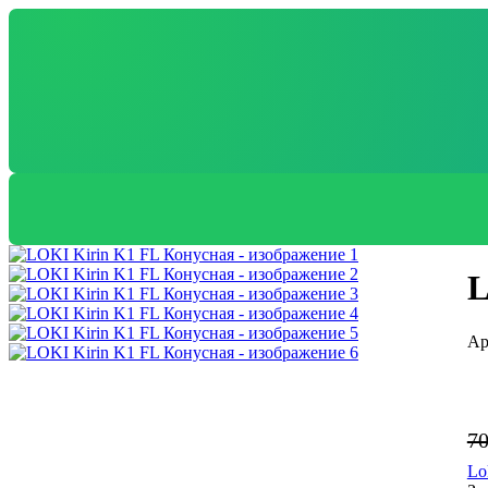
L
7
Lo