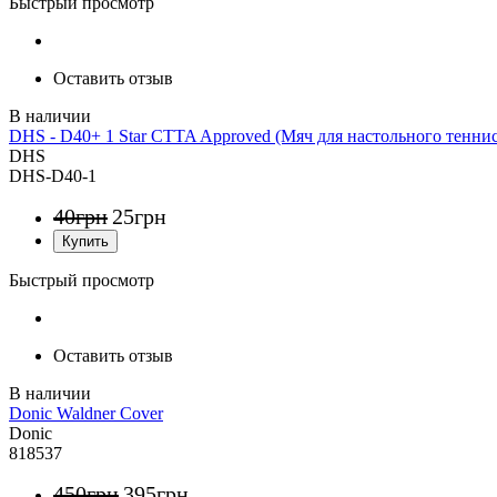
Быстрый просмотр
Оставить отзыв
DHS - D40+ 1 Star CTTA Approved (Мяч для настольного теннис
DHS
DHS-D40-1
40
грн
25
грн
Быстрый просмотр
Оставить отзыв
Donic Waldner Cover
Donic
818537
450
грн
395
грн