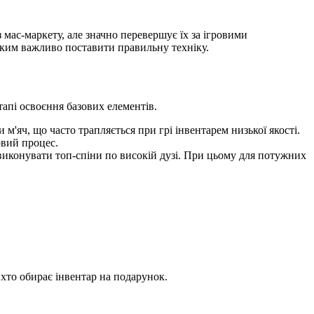
мас-маркету, але значно перевершує їх за ігровими
 яким важливо поставити правильну техніку.
тапі освоєння базових елементів.
м'яч, що часто трапляється при грі інвентарем низької якості.
овий процес.
 виконувати топ-спіни по високій дузі. При цьому для потужних
хто обирає інвентар на подарунок.