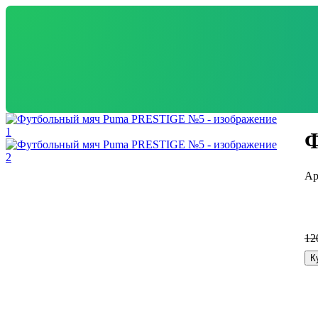
Ф
12
К