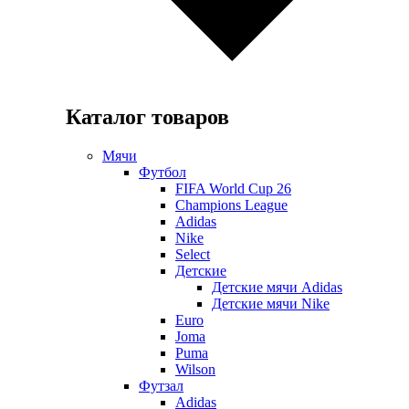
Каталог товаров
Мячи
Футбол
FIFA World Cup 26
Champions League
Adidas
Nike
Select
Детские
Детские мячи Adidas
Детские мячи Nike
Euro
Joma
Puma
Wilson
Футзал
Adidas