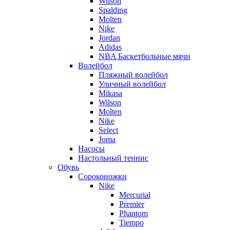
Wilson
Spalding
Molten
Nike
Jordan
Adidas
NBA Баскетбольные мячи
Волейбол
Пляжный волейбол
Уличный волейбол
Mikasa
Wilson
Molten
Nike
Select
Joma
Насосы
Настольный теннис
Обувь
Сороконожки
Nike
Mercurial
Premier
Phantom
Tiempo