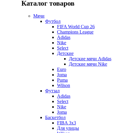
Каталог товаров
Мячи
Футбол
FIFA World Cup 26
Champions League
Adidas
Nike
Select
Детские
Детские мячи Adidas
Детские мячи Nike
Euro
Joma
Puma
Wilson
Футзал
Adidas
Select
Nike
Joma
Баскетбол
FIBA 3x3
Для улицы