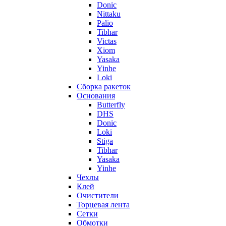
Donic
Nittaku
Palio
Tibhar
Victas
Xiom
Yasaka
Yinhe
Loki
Сборка ракеток
Основания
Butterfly
DHS
Donic
Loki
Stiga
Tibhar
Yasaka
Yinhe
Чехлы
Клей
Очистители
Торцевая лента
Сетки
Обмотки