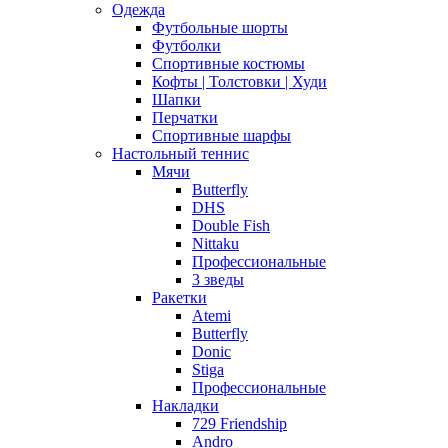
Одежда
Футбольные шорты
Футболки
Спортивные костюмы
Кофты | Толстовки | Худи
Шапки
Перчатки
Спортивные шарфы
Настольный теннис
Мячи
Butterfly
DHS
Double Fish
Nittaku
Профессиональные
3 зведы
Ракетки
Atemi
Butterfly
Donic
Stiga
Профессиональные
Накладки
729 Friendship
Andro