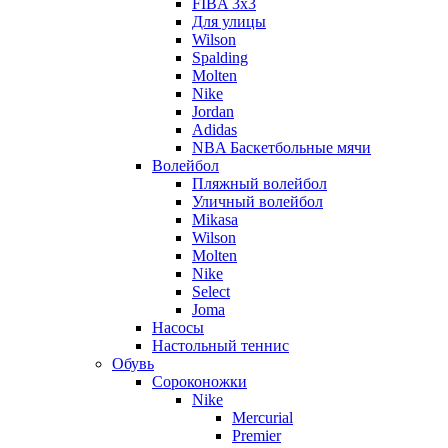
FIBA 3x3
Для улицы
Wilson
Spalding
Molten
Nike
Jordan
Adidas
NBA Баскетбольные мячи
Волейбол
Пляжный волейбол
Уличный волейбол
Mikasa
Wilson
Molten
Nike
Select
Joma
Насосы
Настольный теннис
Обувь
Сороконожки
Nike
Mercurial
Premier