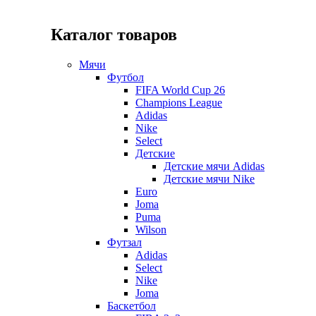
Каталог товаров
Мячи
Футбол
FIFA World Cup 26
Champions League
Adidas
Nike
Select
Детские
Детские мячи Adidas
Детские мячи Nike
Euro
Joma
Puma
Wilson
Футзал
Adidas
Select
Nike
Joma
Баскетбол