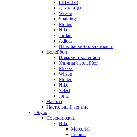
FIBA 3x3
Для улицы
Wilson
Spalding
Molten
Nike
Jordan
Adidas
NBA Баскетбольные мячи
Волейбол
Пляжный волейбол
Уличный волейбол
Mikasa
Wilson
Molten
Nike
Select
Joma
Насосы
Настольный теннис
Обувь
Сороконожки
Nike
Mercurial
Premier