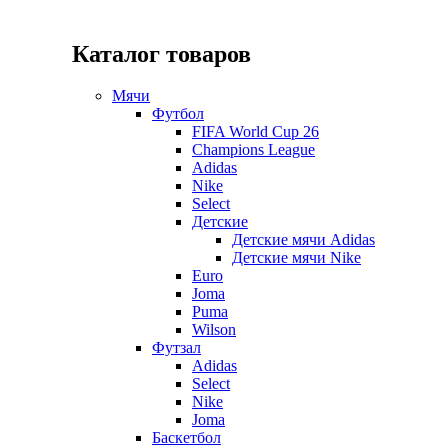
Каталог товаров
Мячи
Футбол
FIFA World Cup 26
Champions League
Adidas
Nike
Select
Детские
Детские мячи Adidas
Детские мячи Nike
Euro
Joma
Puma
Wilson
Футзал
Adidas
Select
Nike
Joma
Баскетбол