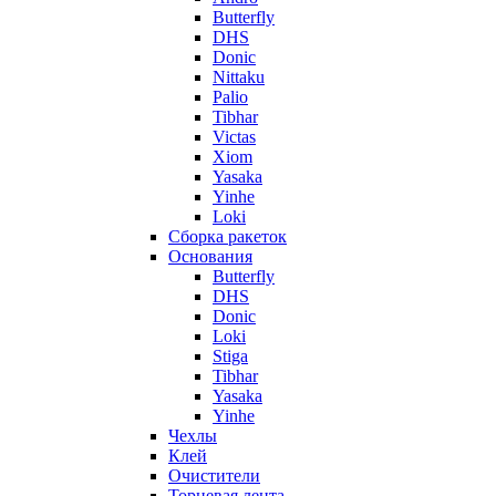
Butterfly
DHS
Donic
Nittaku
Palio
Tibhar
Victas
Xiom
Yasaka
Yinhe
Loki
Сборка ракеток
Основания
Butterfly
DHS
Donic
Loki
Stiga
Tibhar
Yasaka
Yinhe
Чехлы
Клей
Очистители
Торцевая лента