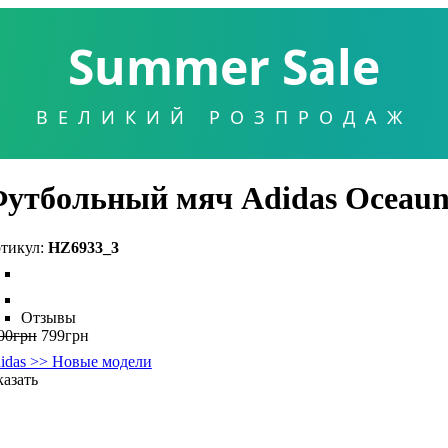
Summer Sale
ВЕЛИКИЙ РОЗПРОДАЖ
утбольный мяч Adidas Oceaun
HZ6933_3
Отзывы
00
грн
799
грн
idas >> Новые модели
казать