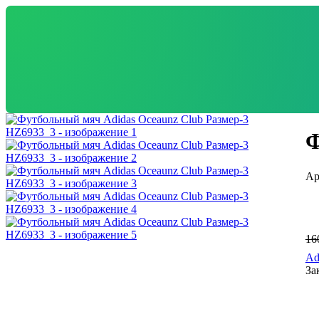
Ф
16
Ad
За