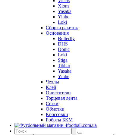
Victas
Xiom
Yasaka
Yinhe
Loki
Сборка ракеток
Основания
Butterfly
DHS
Donic
Loki
Stiga
Tibhar
Yasaka
Yinhe
Чехлы
Клей
Очистители
Торцевая лента
Сетки
Обмотки
Кроссовки
Роботы БКМ