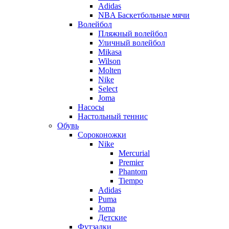
Adidas
NBA Баскетбольные мячи
Волейбол
Пляжный волейбол
Уличный волейбол
Mikasa
Wilson
Molten
Nike
Select
Joma
Насосы
Настольный теннис
Обувь
Сороконожки
Nike
Mercurial
Premier
Phantom
Tiempo
Adidas
Puma
Joma
Детские
Футзалки