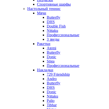
Спортивные шарфы
Настольный теннис
Мячи
Butterfly
DHS
Double Fish
Nittaku
Профессиональные
3 зведы
Ракетки
Atemi
Butterfly
Donic
Stiga
Профессиональные
Накладки
729 Friendship
Andro
Butterfly
DHS
Donic
Nittaku
Palio
Tibhar