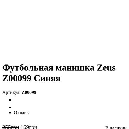
Футбольная манишка Zeus
Z00099 Синяя
Z00099
Отзывы
255
грн
169
грн