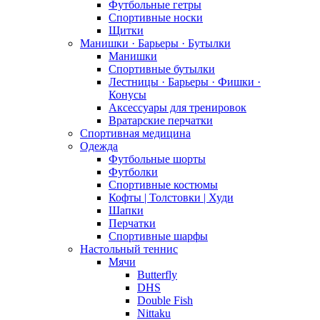
Футбольные гетры
Спортивные носки
Щитки
Манишки · Барьеры · Бутылки
Манишки
Спортивные бутылки
Лестницы · Барьеры · Фишки ·
Конусы
Аксессуары для тренировок
Вратарские перчатки
Спортивная медицина
Одежда
Футбольные шорты
Футболки
Спортивные костюмы
Кофты | Толстовки | Худи
Шапки
Перчатки
Спортивные шарфы
Настольный теннис
Мячи
Butterfly
DHS
Double Fish
Nittaku