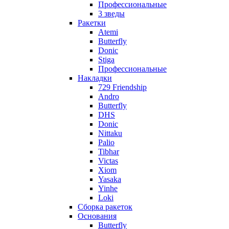
Профессиональные
3 зведы
Ракетки
Atemi
Butterfly
Donic
Stiga
Профессиональные
Накладки
729 Friendship
Andro
Butterfly
DHS
Donic
Nittaku
Palio
Tibhar
Victas
Xiom
Yasaka
Yinhe
Loki
Сборка ракеток
Основания
Butterfly