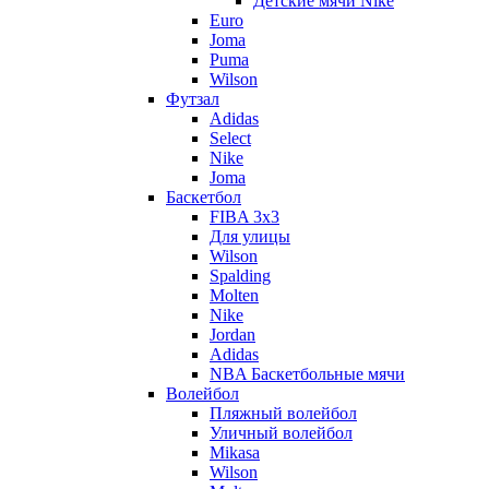
Детские мячи Nike
Euro
Joma
Puma
Wilson
Футзал
Adidas
Select
Nike
Joma
Баскетбол
FIBA 3x3
Для улицы
Wilson
Spalding
Molten
Nike
Jordan
Adidas
NBA Баскетбольные мячи
Волейбол
Пляжный волейбол
Уличный волейбол
Mikasa
Wilson