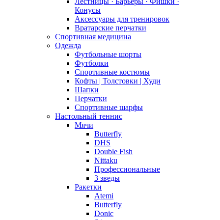
Лестницы · Барьеры · Фишки ·
Конусы
Аксессуары для тренировок
Вратарские перчатки
Спортивная медицина
Одежда
Футбольные шорты
Футболки
Спортивные костюмы
Кофты | Толстовки | Худи
Шапки
Перчатки
Спортивные шарфы
Настольный теннис
Мячи
Butterfly
DHS
Double Fish
Nittaku
Профессиональные
3 зведы
Ракетки
Atemi
Butterfly
Donic