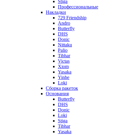
Stiga
Профессиональные
Накладки
729 Friendship
Andro
Butterfly
DHS
Donic
Nittaku
Palio
Tibhar
Victas
Xiom
Yasaka
Yinhe
Loki
Сборка ракеток
Основания
Butterfly
DHS
Donic
Loki
Stiga
Tibhar
Yasaka