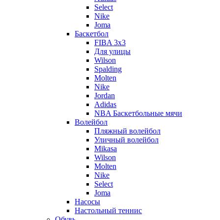
Select
Nike
Joma
Баскетбол
FIBA 3x3
Для улицы
Wilson
Spalding
Molten
Nike
Jordan
Adidas
NBA Баскетбольные мячи
Волейбол
Пляжный волейбол
Уличный волейбол
Mikasa
Wilson
Molten
Nike
Select
Joma
Насосы
Настольный теннис
Обувь