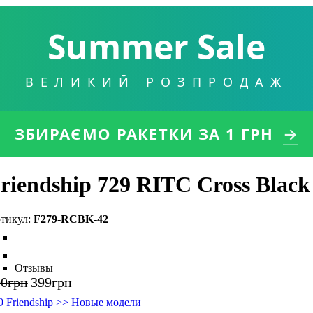
Summer Sale
ВЕЛИКИЙ РОЗПРОДАЖ
ЗБИРАЄМО РАКЕТКИ
ЗА 1 ГРН
→
riendship 729 RITC Cross Black
F279-RCBK-42
Отзывы
00
грн
399
грн
9 Friendship >> Новые модели