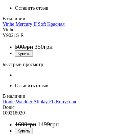
Оставить отзыв
Yinhe Mercury II Soft Красная
Yinhe
Y9021S-R
500
грн
350
грн
Быстрый просмотр
Оставить отзыв
Donic Waldner Allplay FL Конусная
Donic
100218020
1600
грн
1499
грн