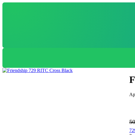
F
5
72