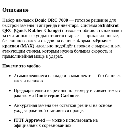
Описание
Набор накладок
Donic QRC 7000
— готовое решение для
быстрой замены и апгрейда инвентаря. Система
Schildkröt
QRC (Quick Rubber Change)
позволяет обновлять накладки
за считанные секунды: отклеил старые — приклеил новые,
без лишнего клея и следов на основе. Формат
чёрная +
красная (MAX)
идеально подойдёт игрокам с выраженным
атакующим стилем, которым нужна большая скорость и
прямолинейная мощь в ударах.
Почему это удобно
2 самоклеящиеся накладки в комплекте — без баночек
клея и валиков.
Предварительно вырезаны по размеру и совместимы с
ракетками
Donic серии Carbotec
.
Аккуратная замена без остатков резины на основе —
уход за ракеткой становится проще.
ITTF Approved
— можно использовать на
официальных соревнованиях.