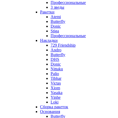
Профессиональные
3 зведы
Ракетки
Atemi
Butterfly
Donic
Stiga
Профессиональные
Накладки
729 Friendship
Andro
Butterfly
DHS
Donic
Nittaku
Palio
Tibhar
Victas
Xiom
Yasaka
Yinhe
Loki
Сборка ракеток
Основания
Butterfly