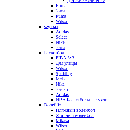
Детские мячи Nike
Euro
Joma
Puma
Wilson
Футзал
Adidas
Select
Nike
Joma
Баскетбол
FIBA 3x3
Для улицы
Wilson
Spalding
Molten
Nike
Jordan
Adidas
NBA Баскетбольные мячи
Волейбол
Пляжный волейбол
Уличный волейбол
Mikasa
Wilson