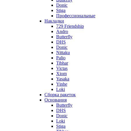
Donic
Stiga
Профессиональные
Накладки
729 Friendship
Andro
Butterfly
DHS
Donic
Nittaku
Palio
Tibhar
Victas
Xiom
Yasaka
Yinhe
Loki
Сборка ракеток
Основания
Butterfly
DHS
Donic
Loki
Stiga