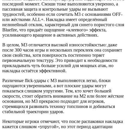
последний момент. Смэши тоже выполняются уверенно, а
пассивная защита и контрольные удары не вызывают
трудностей, особенно если сочетать M3 с основаниями OFF-
или жёсткими ALL+. Накладка имеет определённый
нелинейный отклик, характерный для синего пористого слоя
Bluefire, что придаёт ощущение «клеевого» эффекта,
усиливающего вращение в активных действиях.
В целом, M3 отличается высокой износостойкостью: даже
после 300 часов игры и нескольких переклеек она сохраняет
свои свойства, хотя поверхность постепенно теряет
первоначальную текстуру. Это приводит к необходимости
прикладывать чуть больше усилий для мощных атак, но
накладка остаётся эффективной.
Различные flick-удары с M3 выполняются легко, блоки
ощущаются уверенными, а вот плоские удары могут
показаться слишком упругими. Тем, кто хочет большей
скорости, стоит обратить внимание на M2 или более жёсткие
основания, но M3 прекрасно подходит для игроков,
стремящихся развивать технику топспинов и добиваться
стабильной траектории ударов.
Некоторые игроки отмечают, что после распаковки накладка
кажется слишком «упругой», но этот период адаптации