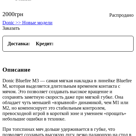
2000
грн
Donic >> Новые модели
Заказать
Доставка:
Кредит:
Описание
Donic Bluefire M3 — самая мягкая накладка в линейке Bluefire
M, которая выделяется длительным временем контакта с
мячом. Это позволяет создавать высокое вращение и
сохранять заметную скорость даже при мягкой губке. Она
обладает чуть меньшей «взрывной» динамикой, чем M1 или
M2, но компенсирует это стабильным контролем,
превосходной игрой в короткой зоне и умением «прощать»
небольшие ошибки в технике.
При топспинах мяч дольше удерживается в губке, что
позволяет создавать высокую дугу, резко падающую на стол в