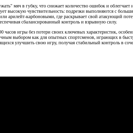
ть" мяч в губку, что снижает количество ошибок и облегчает и
ует высокую чувствительность: подрезки выполняются с больши
или арилейт-карбоновыми, где раскрывает свой атакующий поте
беспечивая сбалансированный контроль и взрывную силу.
300 часов игры без потери своих ключевых характеристик, особ
отличным выбором как для опытных спортсменов, играющих в б
мящихся улучшить свою игру, получая стабильный контроль в соч