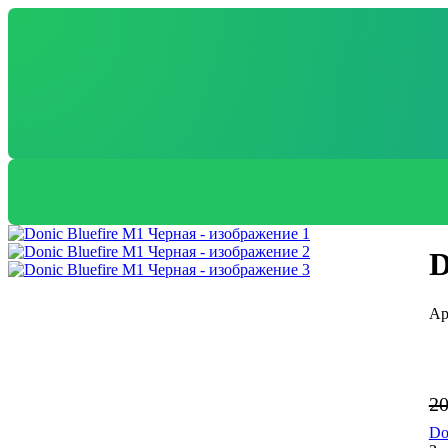
D
2
Do