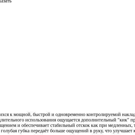
казать
мящихся к мощной, быстрой и одновременно контролируемой накл
 длительного использования ощущается дополнительный "кик" 
ением и обеспечивает стабильный отскок как при медленных, т
голубая губка передаёт больше ощущений в руку, что улучшает 