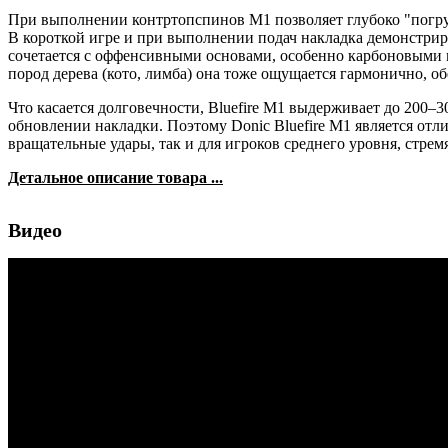
При выполнении контртопспинов M1 позволяет глубоко "погружа
В короткой игре и при выполнении подач накладка демонстрир
сочетается с оффенсивными основами, особенно карбоновыми 
пород дерева (кото, лимба) она тоже ощущается гармонично, о
Что касается долговечности, Bluefire M1 выдерживает до 200–
обновлении накладки. Поэтому Donic Bluefire M1 является 
вращательные удары, так и для игроков среднего уровня, стре
Детальное описание товара ...
Видео