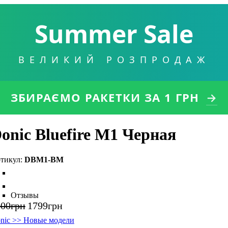
Summer Sale
ВЕЛИКИЙ РОЗПРОДАЖ
ЗБИРАЄМО РАКЕТКИ
ЗА 1 ГРН
→
onic Bluefire M1 Черная
DBM1-BM
Отзывы
000
грн
1799
грн
nic >> Новые модели