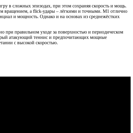
гру в сложных эпизодах, при этом сохраняя скорость и мощь.
м вращением, а flick-удары – лёгкими и точными. M1 отлично
нциал и мощность. Однако и на основах из среднежёстких
енно при правильном уходе за поверхностью и периодическом
ыстрый атакующий теннис и предпочитающих мощные
етании с высокой скоростью.