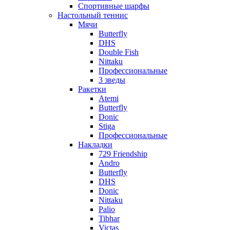
Спортивные шарфы
Настольный теннис
Мячи
Butterfly
DHS
Double Fish
Nittaku
Профессиональные
3 зведы
Ракетки
Atemi
Butterfly
Donic
Stiga
Профессиональные
Накладки
729 Friendship
Andro
Butterfly
DHS
Donic
Nittaku
Palio
Tibhar
Victas