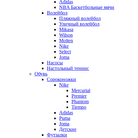
Adidas
NBA Баскетбольные мячи
Волейбол
Пляжный волейбол
Уличный волейбол
Mikasa
Wilson
Molten
Nike
Select
Joma
Насосы
Настольный теннис
Обувь
Сороконожки
Nike
Mercurial
Premier
Phantom
Tiempo
Adidas
Puma
Joma
Детские
Футзалки