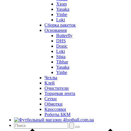
Xiom
Yasaka
Yinhe
Loki
Сборка ракеток
Основания
Butterfly
DHS
Donic
Loki
Stiga
Tibhar
Yasaka
Yinhe
Чехлы
Клей
Очистители
Торцевая лента
Сетки
Обмотки
Кроссовки
Роботы БКМ