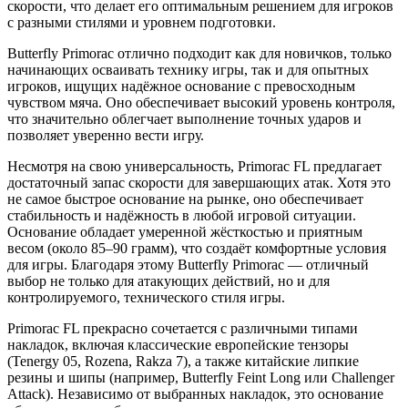
скорости, что делает его оптимальным решением для игроков
с разными стилями и уровнем подготовки.
Butterfly Primorac отлично подходит как для новичков, только
начинающих осваивать технику игры, так и для опытных
игроков, ищущих надёжное основание с превосходным
чувством мяча. Оно обеспечивает высокий уровень контроля,
что значительно облегчает выполнение точных ударов и
позволяет уверенно вести игру.
Несмотря на свою универсальность, Primorac FL предлагает
достаточный запас скорости для завершающих атак. Хотя это
не самое быстрое основание на рынке, оно обеспечивает
стабильность и надёжность в любой игровой ситуации.
Основание обладает умеренной жёсткостью и приятным
весом (около 85–90 грамм), что создаёт комфортные условия
для игры. Благодаря этому Butterfly Primorac — отличный
выбор не только для атакующих действий, но и для
контролируемого, технического стиля игры.
Primorac FL прекрасно сочетается с различными типами
накладок, включая классические европейские тензоры
(Tenergy 05, Rozena, Rakza 7), а также китайские липкие
резины и шипы (например, Butterfly Feint Long или Challenger
Attack). Независимо от выбранных накладок, это основание